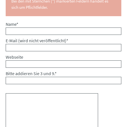
Bei den mit Sternchen (*) markierten Feldern handelt es
sich um Pflichtfelder.
Pflichtfeld
Name
*
Pflichtfeld
E-Mail (wird nicht veröffentlicht)
*
Webseite
Bitte addieren Sie 3 und 9.
*
Kommentar