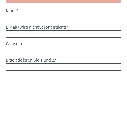
Pflichtfeld
Name
*
Pflichtfeld
E-Mail (wird nicht veröffentlicht)
*
Webseite
Bitte addieren Sie 1 und 2.
*
Kommentar