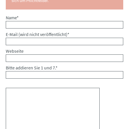
sich um Pflichtfelder.
Pflichtfeld
Name
*
Pflichtfeld
E-Mail (wird nicht veröffentlicht)
*
Webseite
Bitte addieren Sie 1 und 7.
*
Kommentar