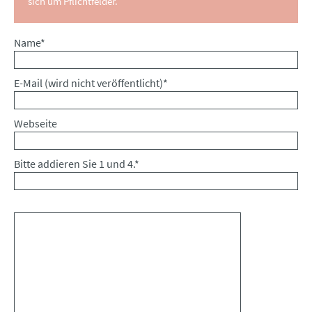
sich um Pflichtfelder.
Pflichtfeld
Name
*
Pflichtfeld
E-Mail (wird nicht veröffentlicht)
*
Webseite
Bitte addieren Sie 1 und 4.
*
Kommentar