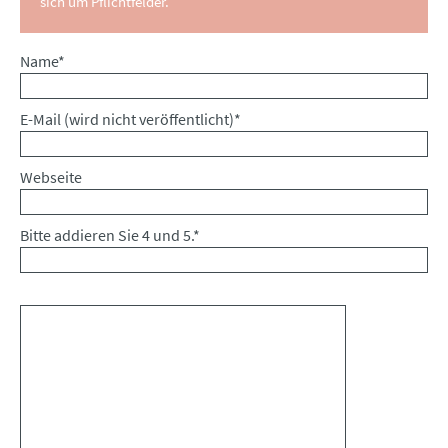
sich um Pflichtfelder.
Pflichtfeld
Name
*
Pflichtfeld
E-Mail (wird nicht veröffentlicht)
*
Webseite
Bitte addieren Sie 4 und 5.
*
Kommentar