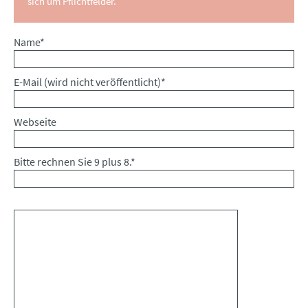
sich um Pflichtfelder.
Pflichtfeld
Name
*
Pflichtfeld
E-Mail (wird nicht veröffentlicht)
*
Webseite
Bitte rechnen Sie 9 plus 8.
*
Kommentar