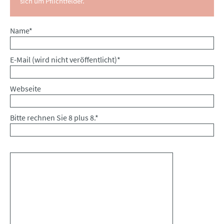
sich um Pflichtfelder.
Pflichtfeld
Name
*
Pflichtfeld
E-Mail (wird nicht veröffentlicht)
*
Webseite
Bitte rechnen Sie 8 plus 8.
*
Kommentar