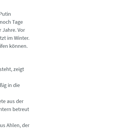
Putin
 noch Tage
r Jahre. Vor
tzt im Winter.
ifen können.
teht, zeigt
ßig in die
ete aus der
mtern betreut
aus Ahlen, der