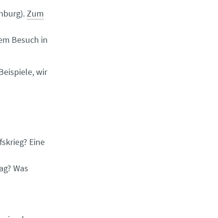
nburg).
Zum
rem Besuch in
eispiele, wir
skrieg? Eine
tag? Was