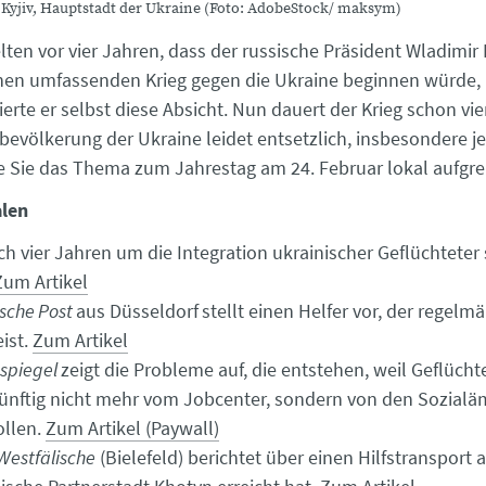
Kyjiv, Hauptstadt der Ukraine (Foto: AdobeStock/ maksym)
lten vor vier Jahren, dass der russische Präsident Wladimir 
inen umfassenden Krieg gegen die Ukraine beginnen würde,
rte er selbst diese Absicht. Nun dauert der Krieg schon vie
lbevölkerung der Ukraine leidet entsetzlich, insbesondere je
ie Sie das Thema zum Jahrestag am 24. Februar lokal aufgre
len
ch vier Jahren um die Integration ukrainischer Geflüchteter s
Zum Artikel
ische Post
aus Düsseldorf
stellt einen Helfer vor, der regelmä
eist.
Zum Artikel
spiegel
zeigt die Probleme auf, die entstehen, weil Geflücht
ünftig nicht mehr vom Jobcenter, sondern von den Sozialä
ollen.
Zum Artikel (Paywall)
Westfälische
(Bielefeld) berichtet über einen Hilfstransport 