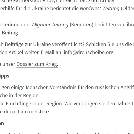
nische Partnerstadt Khotyn erreicht hat.
Zum Artikel
erhilfe für die Ukraine berichtet die
Nordwest-Zeitung
(Olde
rterinnen der
Allgäuer Zeitung
(Kempten) berichten von ih
 Beitrag
 Beiträge zur Ukraine veröffentlicht? Schicken Sie uns die B
den Artikel weiter. E-Mail an:
info@drehscheibe.org
ie unser
Dossier zum Krieg.
ipps
gen einige Menschen Verständnis für den russischen Angriff
he in der Region.
he Flüchtlinge in der Region: Wie verbringen sie den Jahres
ie derzeit am meisten?
en