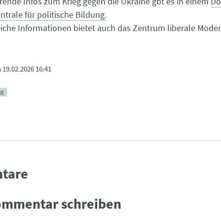
rende Infos zum Krieg gegen die Ukraine gbt es in einem
Do
trale für politische Bildung.
che Informationen bietet auch das Zentrum liberale Mode
m
19.02.2026 16:41
NE
tare
ommentar schreiben