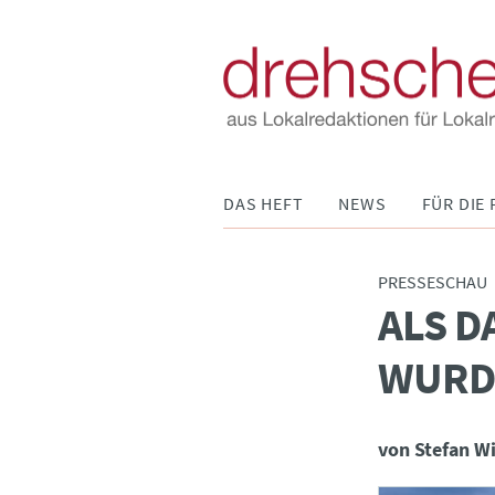
Navigation
DAS HEFT
NEWS
FÜR DIE 
überspringen
PRESSESCHAU
ALS D
:
WURD
von Stefan W