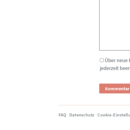
Kommentar
Über neue 
jederzeit bee
Navigation
FAQ
Datenschutz
Cookie-Einstell
überspringen