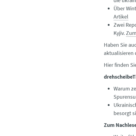
die ukrai
Über Wint
Artikel
Zwei Repo
Kyjiv.
Zum
Haben Sie auch
aktualisieren 
Hier finden S
drehscheibeT
Warum zei
Spurensuc
Ukrainisc
besorgt s
Zum Nachles