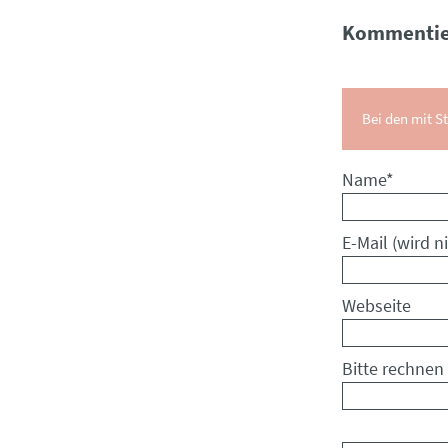
Kommentie
Bei den mit St
Pflichtfeld
Name
*
Pflichtfeld
E-Mail (wird ni
Webseite
Bitte rechnen 