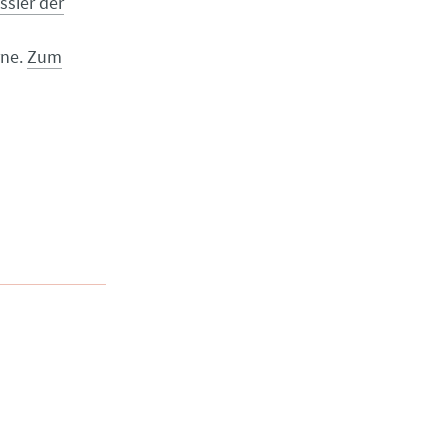
ssier der
rne.
Zum