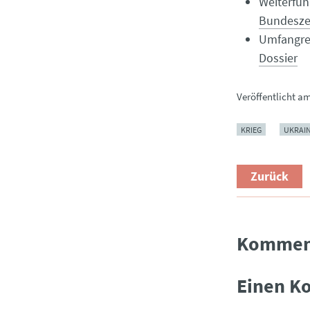
Weiterfüh
Bundeszen
Umfangrei
Dossier
Veröffentlicht a
KRIEG
UKRAI
Zurück
Kommen
Einen K