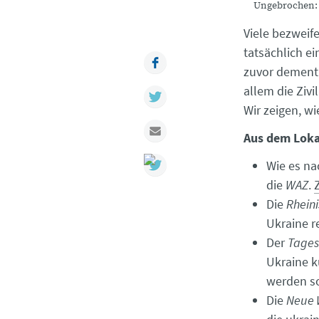
Ungebrochen: 
Viele bezweife
tatsächlich e
Facebook
zuvor dementie
allem die Zivi
Twitter
Wir zeigen, w
Mail
Aus dem Loka
Wie es na
die
WAZ
.
Die
Rhein
Ukraine r
Der
Tages
Ukraine k
werden s
Die
Neue 