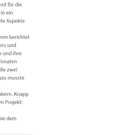
nd für die
in ein
ele Aspekte
amm berichtet
ers und
 und ihre
efonaten
die zwei
azu musste
e
nkern. Knapp
m Projekt:
wie dem