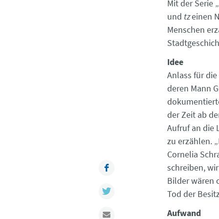
Mit der Serie 
und
tz
einen N
Menschen erzä
Stadtgeschich
Idee
Anlass für die
deren Mann Ge
dokumentierte
der Zeit ab d
Aufruf an die
zu erzählen. „
Cornelia Schr
Facebook
schreiben, wir
Bilder wären 
Twitter
Tod der Besitz
Aufwand
Mail