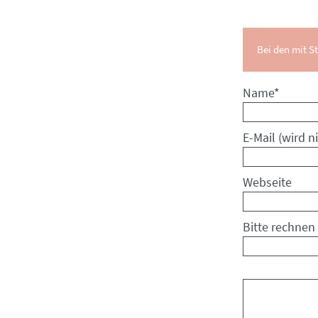
Bei den mit St
Pflichtfeld
Name
*
Pflichtfeld
E-Mail (wird ni
Webseite
Bitte rechnen 
Kommentar