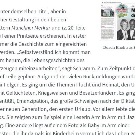
 unter demselben Titel, aber in
cher Gestaltung in den beiden
ttern
Münchner Merkur
und
tz
. 20 Teile
uf einer Printseite erschienen. In erster
immer die Geschichte zum eingereichten
Durch Klick aus 
werden. „Selbstverständlich kommt man
um herum, die Lebensgeschichten des
itzeugen miteinzuarbeiten“, sagt Schramm. Zum Zeitpunkt d
ünf Teile geplant. Aufgrund der vielen Rückmeldungen wurd
r Folgen. Es ging um die Themen Flucht und Heimat, den 
mit Geflüchteten, Kriegswaisen und Besatzerkindern. Es gin
entität, Emanzipation, das große Schweigen nach der Diktat
er neuen Generation, den ersten Urlaub. Vor allem lebte die
os. Sie zeigten zum Beispiel eine Leserin Arm in Arm mit J
g. Eine andere liegt auf einem Foto als Baby im Arm einer
ter, die ihr damals im Kinderheim vermutlich das Leben ger