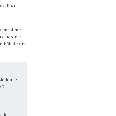
atz. Dazu
n nicht nur
h einordnet.
nthält für uns
erkur tz
KG
z.de