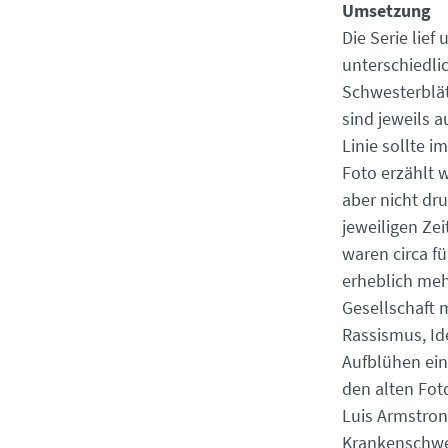
Umsetzung
Die Serie lief
unterschiedli
Schwesterblä
sind jeweils a
Linie sollte 
Foto erzählt 
aber nicht dr
jeweiligen Ze
waren circa f
erheblich meh
Gesellschaft 
Rassismus, Id
Aufblühen ein
den alten Fot
Luis Armstron
Krankenschwes