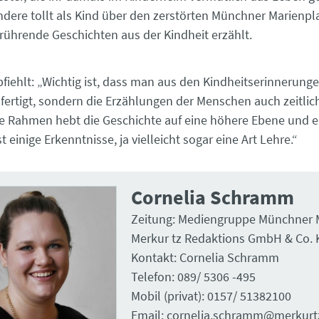
ndere tollt als Kind über den zerstörten Münchner Marienpl
rührende Geschichten aus der Kindheit erzählt.
ehlt: „Wichtig ist, dass man aus den Kindheitserinnerunge
nfertigt, sondern die Erzählungen der Menschen auch zeitlic
he Rahmen hebt die Geschichte auf eine höhere Ebene und e
 einige Erkenntnisse, ja vielleicht sogar eine Art Lehre.“
Cornelia Schramm
Zeitung: Mediengruppe Münchner M
Merkur tz Redaktions GmbH & Co. 
Kontakt: Cornelia Schramm
Telefon: 089/ 5306 -495
Mobil (privat): 0157/ 51382100
Email: cornelia.schramm@merkurt