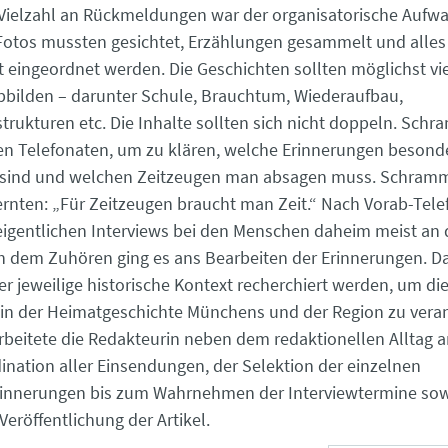
Vielzahl an Rückmeldungen war der organisatorische Aufwa
Fotos mussten gesichtet, Erzählungen gesammelt und alles 
 eingeordnet werden. Die Geschichten sollten möglichst vi
abbilden – darunter Schule, Brauchtum, Wiederaufbau,
strukturen etc. Die Inhalte sollten sich nicht doppeln. Schr
en Telefonaten, um zu klären, welche Erinnerungen besond
 sind und welchen Zeitzeugen man absagen muss. Schramm
ernten: „Für Zeitzeugen braucht man Zeit.“ Nach Vorab-Tel
eigentlichen Interviews bei den Menschen daheim meist an 
 dem Zuhören ging es ans Bearbeiten der Erinnerungen. D
r jeweilige historische Kontext recherchiert werden, um di
in der Heimatgeschichte Münchens und der Region zu vera
rbeitete die Redakteurin neben dem redaktionellen Alltag a
ination aller Einsendungen, der Selektion der einzelnen
rinnerungen bis zum Wahrnehmen der Interviewtermine so
Veröffentlichung der Artikel.