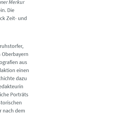
ner Merkur
in. Die
ck Zeit- und
ruhstorfer,
in Oberbayern
ografien aus
daktion einen
chichte dazu
Redakteurin
iche Porträts
storischen
ar nach dem