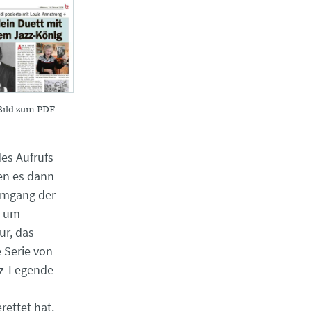
Bild zum PDF
es Aufrufs
en es dann
Umgang der
g um
ur, das
 Serie von
azz-Legende
ettet hat.