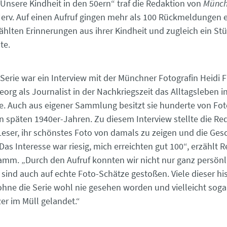
„Unsere Kindheit in den 50ern“ traf die Redaktion von
Münch
erv. Auf einen Aufruf gingen mehr als 100 Rückmeldungen e
hlten Erinnerungen aus ihrer Kindheit und zugleich ein Stü
te.
 Serie war ein Interview mit der Münchner Fotografin Heidi F
org als Journalist in der Nachkriegszeit das Alltagsleben 
. Auch aus eigener Sammlung besitzt sie hunderte von Fot
en späten 1940er-Jahren. Zu diesem Interview stellte die Re
 Leser, ihr schönstes Foto von damals zu zeigen und die Ges
Das Interesse war riesig, mich erreichten gut 100“, erzählt 
amm. „Durch den Aufruf konnten wir nicht nur ganz persönl
 sind auch auf echte Foto-Schätze gestoßen. Viele dieser hi
ohne die Serie wohl nie gesehen worden und vielleicht sog
er im Müll gelandet.“