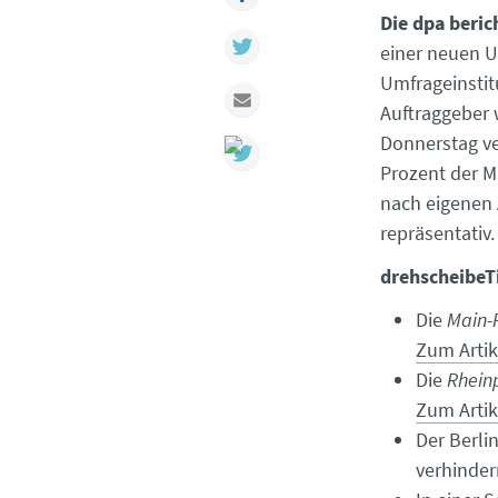
Die dpa beric
Twitter
einer neuen U
Umfrageinstit
Mail
Auftraggeber 
Donnerstag ve
Prozent der M
nach eigenen 
repräsentativ.
drehscheibeT
Die
Main-
Zum Artik
Die
Rhein
Zum Artik
Der Berli
verhinder