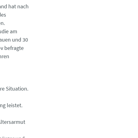
and hat nach
des
en.
tudie am
rauen und 30
ov befragte
hren
re Situation.
g leistet.
Altersarmut