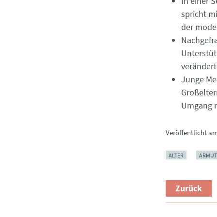
In einer 
spricht m
der mode
Nachgefra
Unterstüt
verändert
Junge Men
Großelter
Umgang m
Veröffentlicht a
ALTER
ARMUT
Zurück