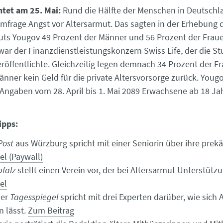
htet am 25. Mai:
Rund die Hälfte der Menschen in Deutschl
mfrage Angst vor Altersarmut. Das sagten in der Erhebung 
uts Yougov 49 Prozent der Männer und 56 Prozent der Frau
war der Finanzdienstleistungskonzern Swiss Life, der die S
röffentlichte. Gleichzeitig legen demnach 34 Prozent der F
änner kein Geld für die private Altersvorsorge zurück. Youg
Angaben vom 28. April bis 1. Mai 2089 Erwachsene ab 18 Ja
ipps:
Post
aus Würzburg spricht mit einer Seniorin über ihre prekä
el (Paywall)
pfalz
stellt einen Verein vor, der bei Altersarmut Unterstützun
el
ner
Tagesspiegel
spricht mit drei Experten darüber, wie sich 
n lässt.
Zum Beitrag