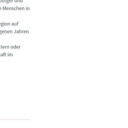
tbürger und
te Menschen in
egion auf
ngenen Jahren
ltern oder
aft im