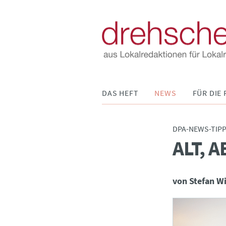
Navigation
DAS HEFT
NEWS
FÜR DIE 
überspringen
DPA-NEWS-TIP
ALT, 
:
von Stefan W