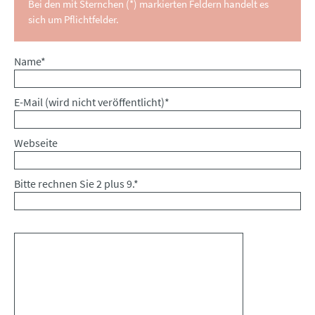
Bei den mit Sternchen (*) markierten Feldern handelt es
sich um Pflichtfelder.
Pflichtfeld
Name
*
Pflichtfeld
E-Mail (wird nicht veröffentlicht)
*
Webseite
Bitte rechnen Sie 2 plus 9.
*
Kommentar