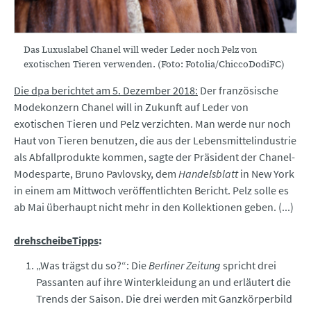
Das Luxuslabel Chanel will weder Leder noch Pelz von
exotischen Tieren verwenden. (Foto: Fotolia/ChiccoDodiFC)
Die dpa berichtet am 5. Dezember 2018:
Der französische
Modekonzern Chanel will in Zukunft auf Leder von
exotischen Tieren und Pelz verzichten. Man werde nur noch
Haut von Tieren benutzen, die aus der Lebensmittelindustrie
als Abfallprodukte kommen, sagte der Präsident der Chanel-
Modesparte, Bruno Pavlovsky, dem
Handelsblatt
in New York
in einem am Mittwoch veröffentlichten Bericht. Pelz solle es
ab Mai überhaupt nicht mehr in den Kollektionen geben. (...)
drehscheibeTipps
:
„Was trägst du so?“: Die
Berliner Zeitung
spricht drei
Passanten auf ihre Winterkleidung an und erläutert die
Trends der Saison. Die drei werden mit Ganzkörperbild