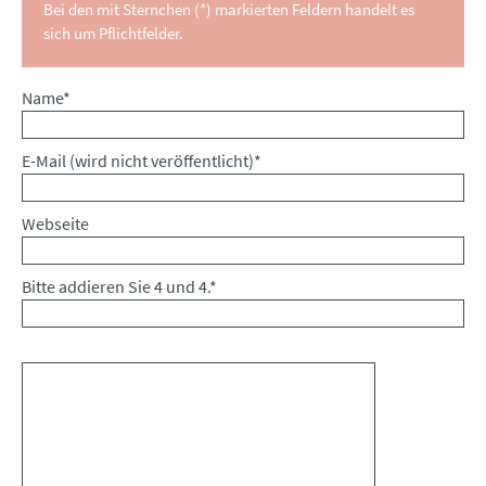
Bei den mit Sternchen (*) markierten Feldern handelt es
sich um Pflichtfelder.
Pflichtfeld
Name
*
Pflichtfeld
E-Mail (wird nicht veröffentlicht)
*
Webseite
Bitte addieren Sie 4 und 4.
*
Kommentar