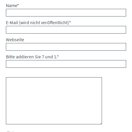
Pflichtfeld
Name
*
Pflichtfeld
E-Mail (wird nicht veröffentlicht)
*
Webseite
Bitte addieren Sie 7 und 1.
*
Kommentar