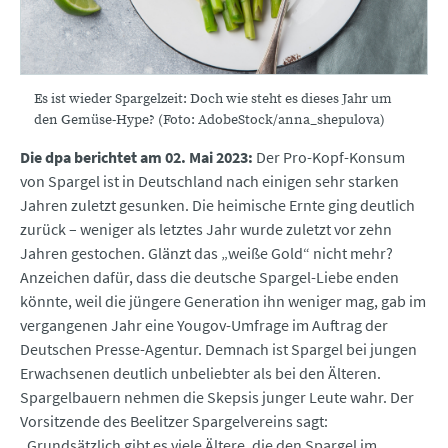
Es ist wieder Spargelzeit: Doch wie steht es dieses Jahr um
den Gemüse-Hype? (Foto: AdobeStock/anna_shepulova)
Die dpa berichtet am 02. Mai 2023:
Der Pro-Kopf-Konsum
von Spargel ist in Deutschland nach einigen sehr starken
Jahren zuletzt gesunken. Die heimische Ernte ging deutlich
zurück – weniger als letztes Jahr wurde zuletzt vor zehn
Jahren gestochen. Glänzt das „weiße Gold“ nicht mehr?
Anzeichen dafür, dass die deutsche Spargel-Liebe enden
könnte, weil die jüngere Generation ihn weniger mag, gab im
vergangenen Jahr eine Yougov-Umfrage im Auftrag der
Deutschen Presse-Agentur. Demnach ist Spargel bei jungen
Erwachsenen deutlich unbeliebter als bei den Älteren.
Spargelbauern nehmen die Skepsis junger Leute wahr. Der
Vorsitzende des Beelitzer Spargelvereins sagt:
„Grundsätzlich gibt es viele Ältere, die den Spargel im