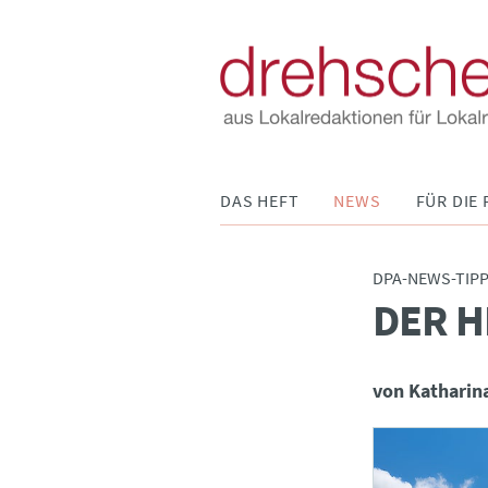
Navigation
DAS HEFT
NEWS
FÜR DIE 
überspringen
DPA-NEWS-TIP
DER H
:
von Katharin