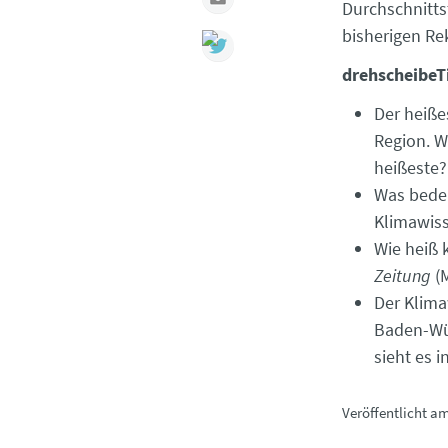
Durchschnitts
bisherigen Re
drehscheibeT
Der heiße
Region. W
heißeste?
Was bedeu
Klimawiss
Wie heiß 
Zeitung
(M
Der Klima
Baden-Wü
sieht es 
Veröffentlicht a