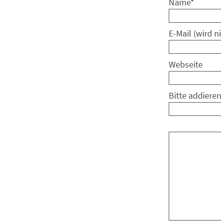
Pflichtfeld
Name
*
Pflichtfeld
E-Mail (wird ni
Webseite
Bitte addieren
Kommentar