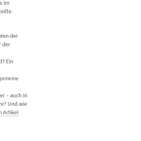
s im
eilte.
aten der
 der
d? Ein
lgemeine
r – auch in
ze? Und wie
 Artikel