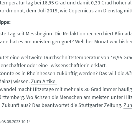
temperatur lag bei 16,95 Grad und damit 0,33 Grad höher al
kordmonat, dem Juli 2019, wie Copernicus am Dienstag mitt
ipps:
ste Tag seit Messbeginn: Die Redaktion recherchiert Klimad
ann hat es am meisten geregnet? Welcher Monat war bisher
tet eine weltweite Durchschnittstemperatur von 16,95 Gra
enschaftler oder eine -wissenschaftlerin erklärt.
könnte es in Rheinhessen zukünftig werden? Das will die
Al
ainz) wissen.
Zum Artikel
wandel macht Hitzetage mit mehr als 30 Grad immer häufige
rttemberg. Wo ächzen die Menschen am meisten unter Hit
in Zukunft aus? Das beantwortet die Stuttgarter Zeitung.
Zum
m
08.08.2023 10:14