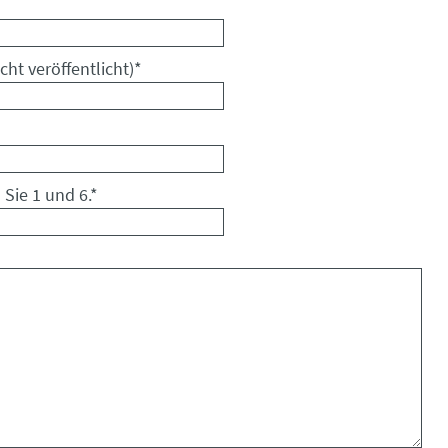
cht veröffentlicht)
*
 Sie 1 und 6.
*