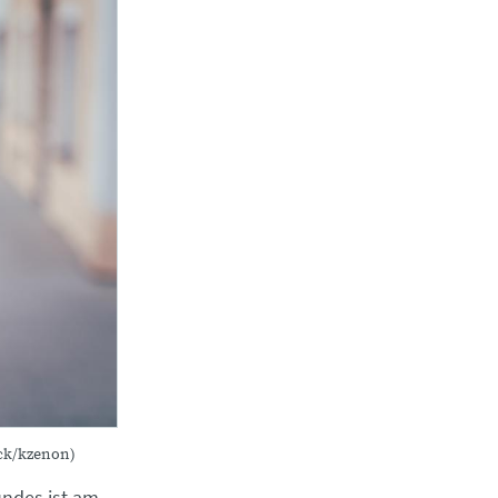
ock/kzenon)
undes ist am