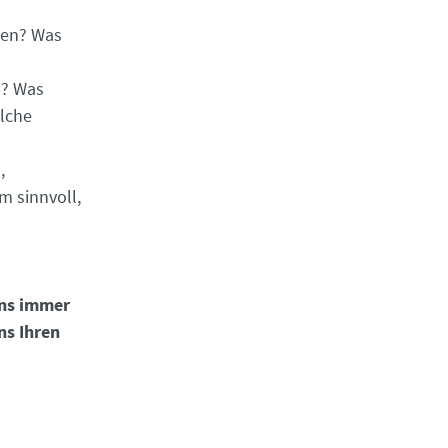
zen? Was
p? Was
lche
,
m sinnvoll,
uns immer
ns Ihren