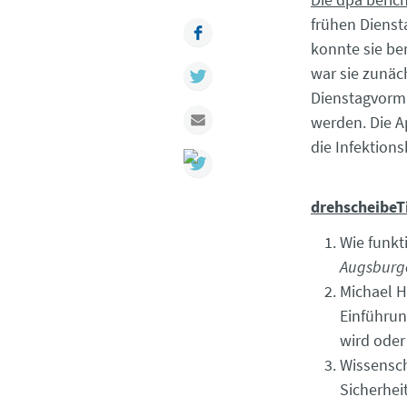
frühen Dienst
Facebook
konnte sie be
war sie zunäc
Twitter
Dienstagvormi
Mail
werden. Die A
die Infektion
drehscheibeT
Wie funkt
Augsburge
Michael H
Einführu
wird oder
Wissensch
Sicherhei