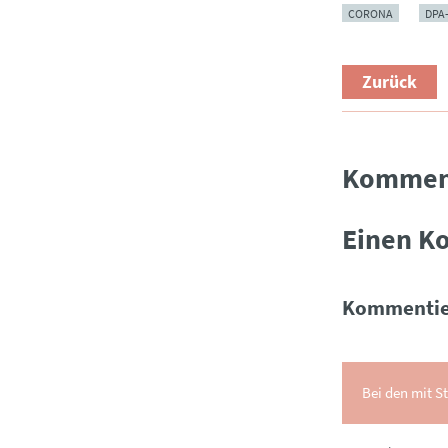
CORONA
DPA
Zurück
Kommen
Einen K
Kommentie
Bei den mit St