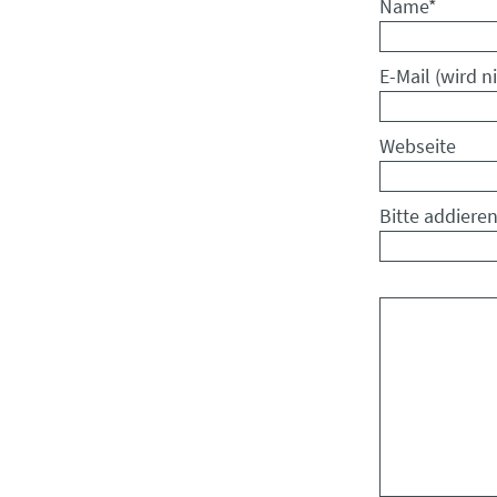
Pflichtfeld
Name
*
Pflichtfeld
E-Mail (wird ni
Webseite
Bitte addieren
Kommentar