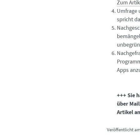
Zum Artik
Umfrage u
spricht d
Nachgesch
bemängeln
unbegrün
Nachgefra
Programmi
Apps anz
+++ Sie h
über Mail
Artikel a
Veröffentlicht a