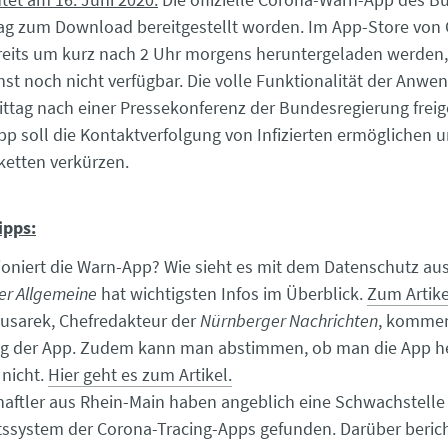
ag zum Download bereitgestellt worden. Im App-Store von
reits um kurz nach 2 Uhr morgens heruntergeladen werden,
hst noch nicht verfügbar. Die volle Funktionalität der Anwe
ttag nach einer Pressekonferenz der Bundesregierung freig
pp soll die Kontaktverfolgung von Infizierten ermöglichen 
sketten verkürzen.
ipps:
ioniert die Warn-App? Wie sieht es mit dem Datenschutz aus
r Allgemeine
hat wichtigsten Infos im Überblick.
Zum Artike
usarek, Chefredakteur der
Nürnberger Nachrichten
, kommen
ng der App. Zudem kann man abstimmen, ob man die App h
 nicht.
Hier geht es zum Artikel.
aftler aus Rhein-Main haben angeblich eine Schwachstelle
tssystem der Corona-Tracing-Apps gefunden. Darüber berich