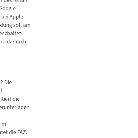
 Google
 bei Apple
ndung soll am
eschaltet
und dadurch
? Die
l
tiert die
erunterladen
 im
tet die FAZ.