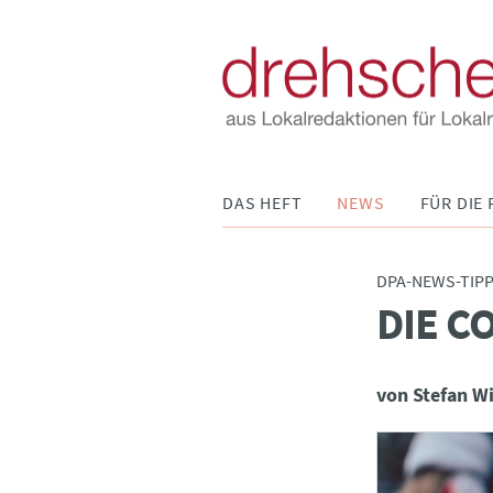
Navigation
DAS HEFT
NEWS
FÜR DIE 
überspringen
DPA-NEWS-TIP
DIE C
:
von Stefan W