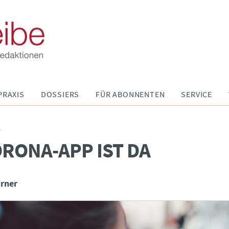
PRAXIS
DOSSIERS
FÜR ABONNENTEN
SERVICE
P
ORONA-APP IST DA
irner