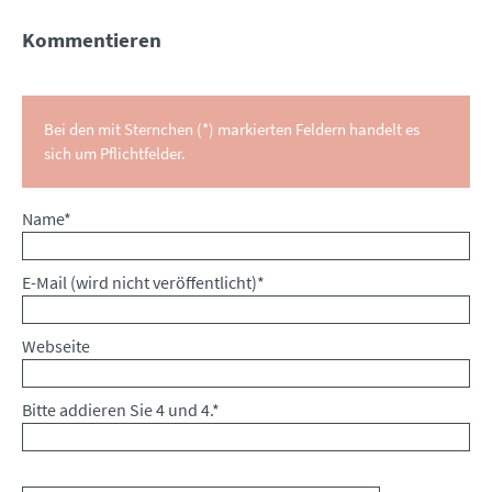
Kommentieren
Bei den mit Sternchen (*) markierten Feldern handelt es
sich um Pflichtfelder.
Pflichtfeld
Name
*
Pflichtfeld
E-Mail (wird nicht veröffentlicht)
*
Webseite
Bitte addieren Sie 4 und 4.
*