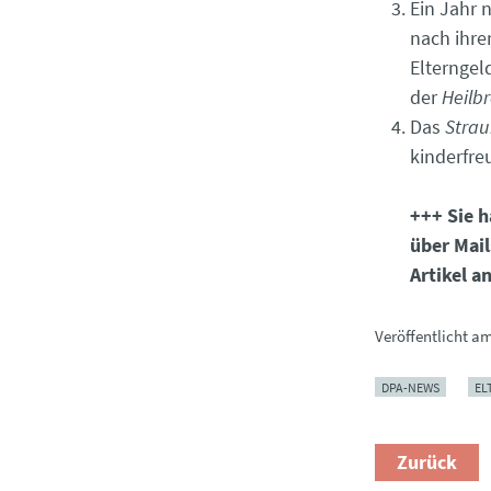
Ein Jahr 
nach ihre
Elterngel
der
Heilb
Das
Strau
kinderfre
+++ Sie h
über Mail
Artikel a
Veröffentlicht a
DPA-NEWS
EL
Zurück