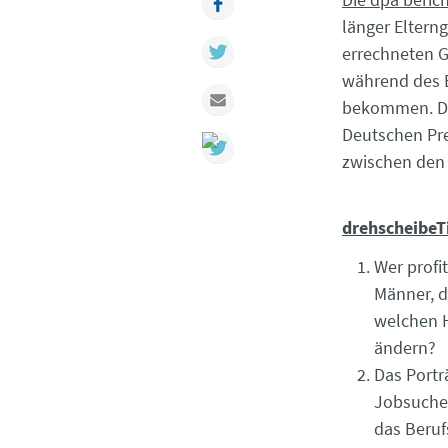
länger Eltern
Twitter
errechneten G
während des E
Mail
bekommen. Das
Deutschen Pre
zwischen den 
drehscheibeT
Wer profi
Männer, d
welchen H
ändern?
Das Portr
Jobsuche 
das Beruf