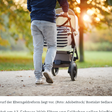
wurf der Elterngeldreform liegt vor. (Foto: AdobeStock/ Rostislav Sedlac
htet am 17. Februar 2020:
Eltern von Frühchen sollen künfti