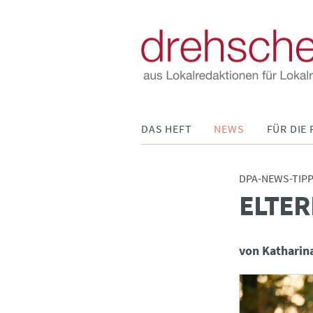
Navigation
DAS HEFT
NEWS
FÜR DIE 
überspringen
DPA-NEWS-TIP
ELTER
:
von Katharin