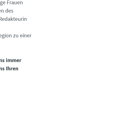
nge Frauen
en des
 Redakteurin
Region zu einer
uns immer
ns Ihren