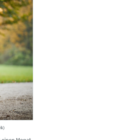
ek)
g einen Monat