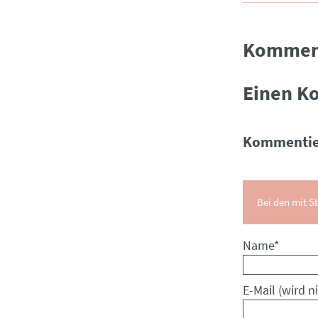
Kommen
Einen K
Kommentie
Bei den mit St
Pflichtfeld
Name
*
Pflichtfeld
E-Mail (wird ni