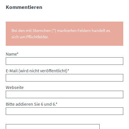
Kommentieren
Bei den mit Sternchen (*) markierten Feldern handelt es
sich um Pflichtfelder.
Pflichtfeld
Name
*
Pflichtfeld
E-Mail (wird nicht veröffentlicht)
*
Webseite
Bitte addieren Sie 6 und 6.
*
Kommentar