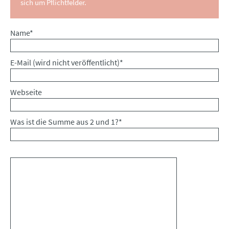
sich um Pflichtfelder.
Pflichtfeld
Name
*
Pflichtfeld
E-Mail (wird nicht veröffentlicht)
*
Webseite
Was ist die Summe aus 2 und 1?
*
Kommentar