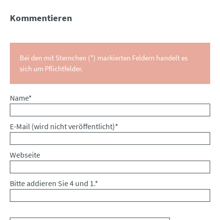
Kommentieren
Bei den mit Sternchen (*) markierten Feldern handelt es
sich um Pflichtfelder.
Pflichtfeld
Name
*
Pflichtfeld
E-Mail (wird nicht veröffentlicht)
*
Webseite
Bitte addieren Sie 4 und 1.
*