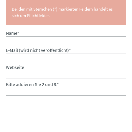
Bei den mit Sternchen (*) markierten Feldern handelt es
sich um Pflichtfelder.
Pflichtfeld
Name
*
Pflichtfeld
E-Mail (wird nicht veröffentlicht)
*
Webseite
Bitte addieren Sie 2 und 9.
*
Kommentar