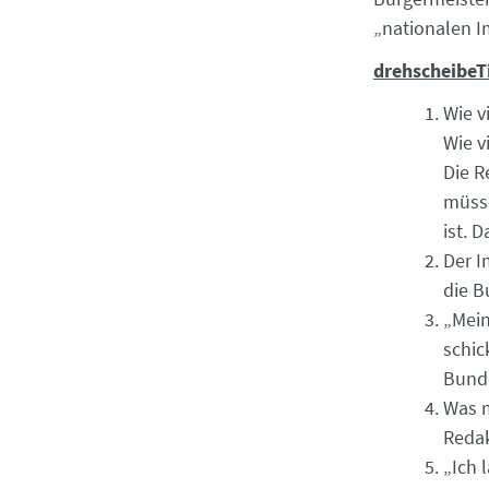
„nationalen I
drehscheibeT
Wie v
Wie v
Die R
müsse
ist. 
Der I
die 
„Mein
schic
Bunde
Was m
Redak
„Ich 