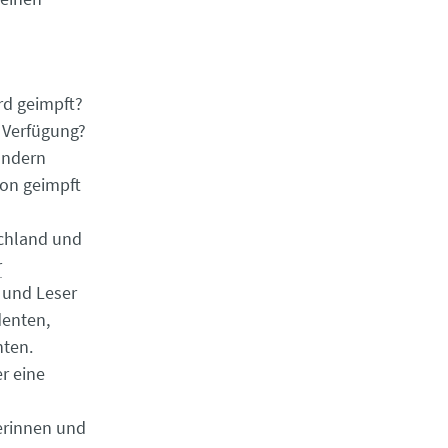
rd geimpft?
r Verfügung?
rändern
ion geimpft
schland und
r
 und Leser
denten,
ten.
r eine
serinnen und