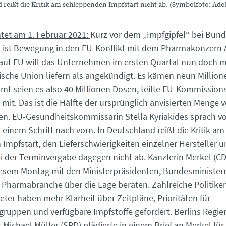
 reißt die Kritik am schleppenden Impfstart nicht ab. (Symbolfoto: Ad
htet am 1. Februar 2021:
Kurz vor dem „Impfgipfel“ bei Bund
 ist Bewegung in den EU-Konflikt mit dem Pharmakonzern 
ut EU will das Unternehmen im ersten Quartal nun doch m
ische Union liefern als angekündigt. Es kämen neun Millio
amt seien es also 40 Millionen Dosen, teilte EU-Kommission
mit. Das ist die Hälfte der ursprünglich anvisierten Menge 
en. EU-Gesundheitskommissarin Stella Kyriakides sprach vo
einem Schritt nach vorn. In Deutschland reißt die Kritik am
Impfstart, den Lieferschwierigkeiten einzelner Hersteller 
 der Terminvergabe dagegen nicht ab. Kanzlerin Merkel (CD
esem Montag mit den Ministerpräsidenten, Bundesminister
r Pharmabranche über die Lage beraten. Zahlreiche Politike
eter haben mehr Klarheit über Zeitpläne, Prioritäten für
ruppen und verfügbare Impfstoffe gefordert. Berlins Regie
Michael Müller (SPD) plädierte in einem Brief an Merkel für