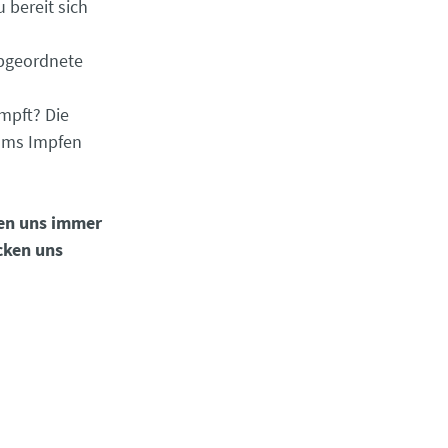
 bereit sich
abgeordnete
mpft? Die
 ums Impfen
en uns immer
cken uns