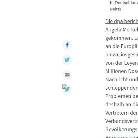
In Deutschland
Neitz)
Die dpa beric
Angela Merkel
gekommen. La
Facebook
an die Europä
hinzu, insges
Twitter
von der Leyen 
Millionen Dos
Mail
Nachricht und 
schleppenden 
Problemen bei
deshalb an di
Vertretern de
Verbandsvertr
Bevölkerungsg
Bürgermeister 