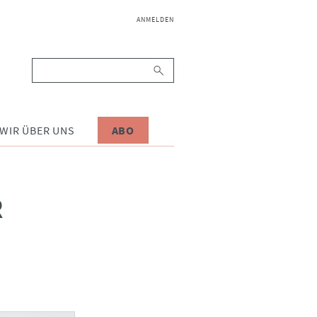
NAVIGATION
ANMELDEN
ÜBERSPRINGEN
Suchbegriffe
WIR ÜBER UNS
ABO
R