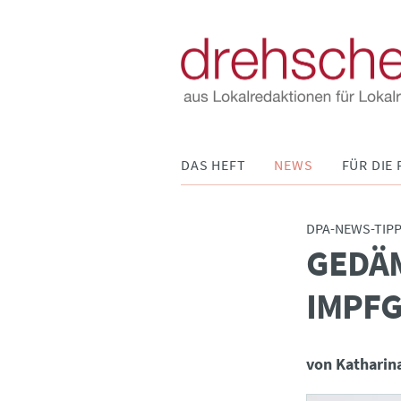
Navigation
DAS HEFT
NEWS
FÜR DIE 
überspringen
DPA-NEWS-TIP
GEDÄ
:
IMPFG
von Katharin