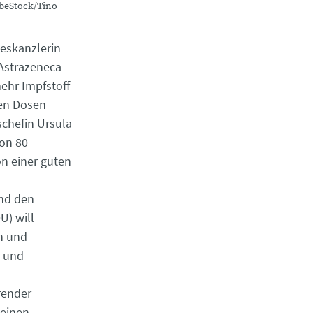
obeStock/Tino
eskanzlerin
Astrazeneca
ehr Impfstoff
nen Dosen
schefin Ursula
von 80
n einer guten
und den
U) will
n und
r und
render
 einen