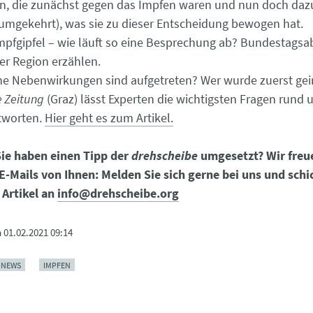
n, die zunächst gegen das Impfen waren und nun doch dazu
umgekehrt), was sie zu dieser Entscheidung bewogen hat.
mpfgipfel – wie läuft so eine Besprechung ab? Bundestags
er Region erzählen.
e Nebenwirkungen sind aufgetreten? Wer wurde zuerst gei
e Zeitung
(Graz) lässt Experten die wichtigsten Fragen rund
tworten.
Hier geht es zum Artikel.
ie haben einen Tipp der
drehscheibe
umgesetzt? Wir freu
E-Mails von Ihnen: Melden Sie sich gerne bei uns und schi
 Artikel an
info@drehscheibe.org
m
01.02.2021 09:14
-NEWS
IMPFEN