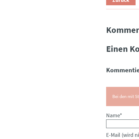
Kommen
Einen K
Kommentie
Bei den mit St
Pflichtfeld
Name
*
Pflichtfeld
E-Mail (wird ni