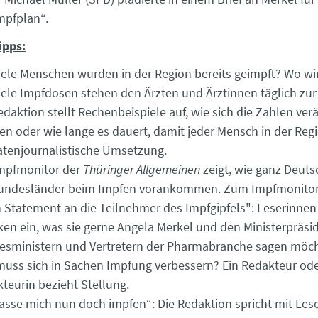
mpfplan“.
ipps:
iele Menschen wurden in der Region bereits geimpft? Wo wi
iele Impfdosen stehen den Ärzten und Ärztinnen täglich zu
edaktion stellt Rechenbeispiele auf, wie sich die Zahlen ve
n oder wie lange es dauert, damit jeder Mensch in der Reg
Datenjournalistische Umsetzung.
mpfmonitor der
Thüringer Allgemeinen
zeigt, wie ganz Deut
Bundesländer beim Impfen vorankommen.
Zum Impfmonito
 Statement an die Teilnehmer des Impfgipfels": Leserinnen
ken ein, was sie gerne Angela Merkel und den Ministerpräsi
sministern und Vertretern der Pharmabranche sagen möch
uss sich in Sachen Impfung verbessern? Ein Redakteur ode
teurin bezieht Stellung
.
lasse mich nun doch impfen“: Die Redaktion spricht mit Le