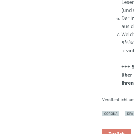
Leser
(und 
Der I
aus d
Welch
Klein
bean
+++ S
über 
Ihren
Veröffentlicht a
CORONA
DPA
Zurück