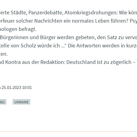
rte Städte, Panzerdebatte, Atomkriegsdrohungen: Wie kön
feuer solcher Nachrichten ein normales Leben führen? Ps
ologen befragt.
Bürgerinnen und Bürger werden gebeten, den Satz zu vervo
telle von Scholz würde ich ...“ Die Antworten werden in kur
ten.
nd Kontra aus der Redaktion: Deutschland ist zu zögerlich – V
m
25.01.2023 10:01
IEG
UKRAINE