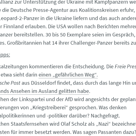
Allianz zur Unterstützung der Ukraine mit Kampfpanzern we
 die Deutsche Presse-Agentur aus Koalitionskreisen erfuhr, 
eopard-2-Panzer in die Ukraine liefern und das auch ande
r Finnland erlauben. Die USA wollen nach Berichten mehr
nzer bereitstellen. 30 bis 50 Exemplare seien im Gespräch, 
s. Großbritannien hat 14 ihrer Challenger-Panzer bereits z
ipps:
kalzeitungen kommentieren die Entscheidung. Die
Freie Pre
etwa sieht darin
einen „gefährlichen Weg“.
sche Post
aus Düsseldorf findet, dass durch das lange Hin 
nds Ansehen im Ausland gelitten habe
.
ihen der Linkspartei und der AfD wird angesichts der gepla
ferungen von „Kriegstreiberei“ gesprochen. Was denken
olitikerinnen und -politiker darüber? Nachgefragt.
chen Staatsfernsehen wird Olaf Scholz als „Nazi“ bezeichnet
sten für immer besetzt werden. Was sagen Passanten dazu?