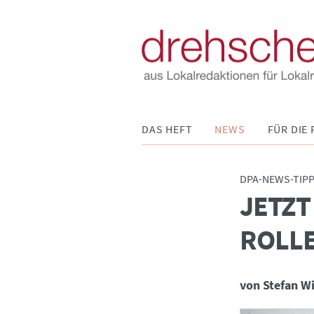
Navigation
DAS HEFT
NEWS
FÜR DIE 
überspringen
DPA-NEWS-TIP
JETZT
:
ROLL
von Stefan W