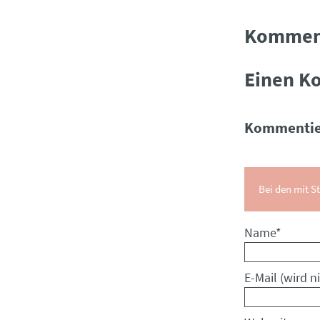
Kommen
Einen K
Kommentie
Bei den mit St
Pflichtfeld
Name
*
Pflichtfeld
E-Mail (wird ni