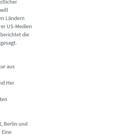
stlicher
will
ren Ländern
erer US-Medien
berichtet die
ugesagt.
sse
aus
und Her
nten
, Berlin und
 Eine