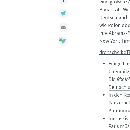
eine größere 
Bauart ab. Wie
Twitter
Deutschland L
wie Polen ode
Mail
ihre Abrams-Pa
New York Time
drehscheibeT
Einige Lo
Chemnitz 
Die
Rheini
Deutschla
In den Re
Panzerlie
Kommunalp
Im russis
Paris müs