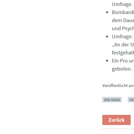
Umfrage.
Bombardie
dem Dauer
und Psych
Umfrage: 
„An der S
festgehal
Ein Pro u
geboten.
Veröffentlicht a
DPA-NEWS
KR
Zurück