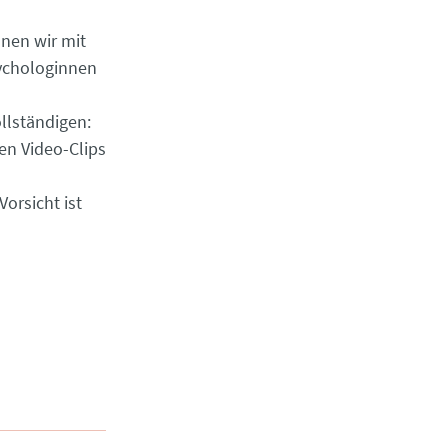
nen wir mit
ychologinnen
llständigen:
zen Video-Clips
orsicht ist