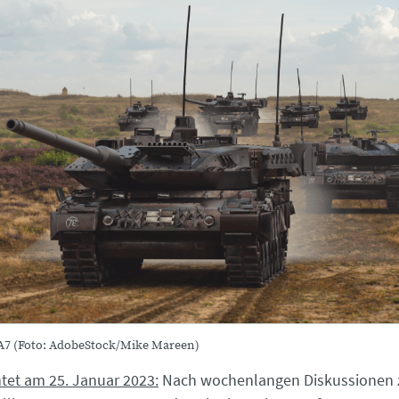
A7 (Foto: AdobeStock/Mike Mareen)
htet am 25. Januar 2023:
Nach wochenlangen Diskussionen z