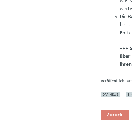
was s
wertv
Die
B
bei d
Karte
+++ S
über 
Ihren
Veröffentlicht a
DPA-NEWS
EI
Zurück