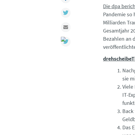
Die dpa beric
Twitter
Pandemie so h
Milliarden Tr
Mail
Gesamtjahr 20
Bezahlen an d
veröffentlich
drehscheibeT
Nachg
sie m
Viele
IT-Ex
funkt
Back 
Geldb
Das E