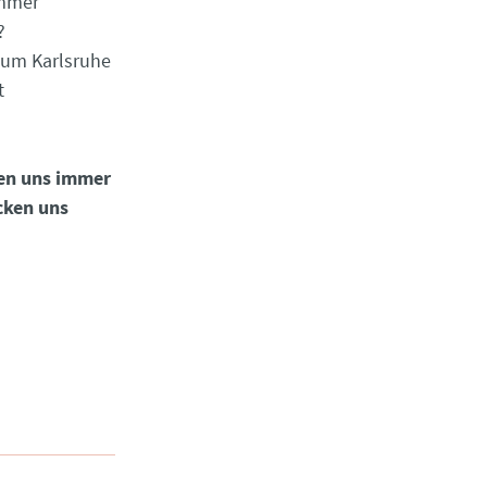
immer
?
aum Karlsruhe
t
en uns immer
cken uns