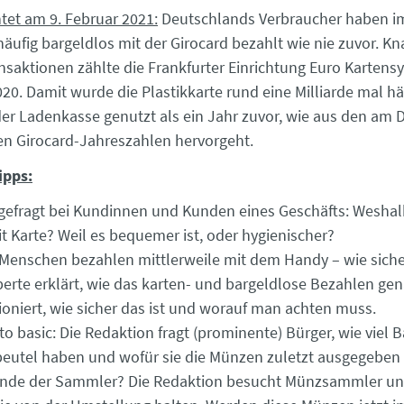
htet am 9. Februar 2021:
Deutschlands Verbraucher haben im
äufig bargeldlos mit der Girocard bezahlt wie nie zuvor. Kn
ansaktionen zählte die Frankfurter Einrichtung Euro Karten
20. Damit wurde die Plastikkarte rund eine Milliarde mal h
er Ladenkasse genutzt als ein Jahr zuvor, wie aus den am 
ten Girocard-Jahreszahlen hervorgeht.
ipps:
efragt bei Kundinnen und Kunden eines Geschäfts: Wesha
it Karte? Weil es bequemer ist, oder hygienischer?
 Menschen bezahlen mittlerweile mit dem Handy – wie sicher
perte erklärt, wie das karten- und bargeldlose Bezahlen ge
ioniert, wie sicher das ist und worauf man achten muss.
to basic: Die Redaktion fragt (prominente) Bürger, wie viel B
eutel haben und wofür sie die Münzen zuletzt ausgegeben
nde der Sammler? Die Redaktion besucht Münzsammler und 