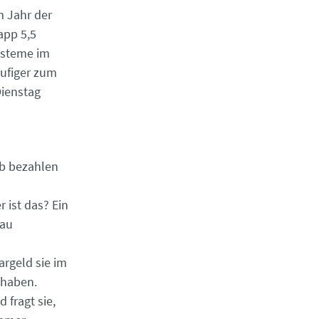
 Jahr der
app 5,5
systeme im
äufiger zum
Dienstag
lb bezahlen
 ist das? Ein
nau
argeld sie im
 haben.
fragt sie,