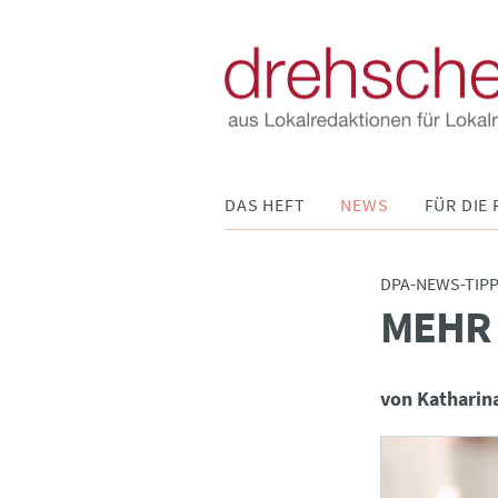
Navigation
DAS HEFT
NEWS
FÜR DIE 
überspringen
DPA-NEWS-TIP
MEHR 
:
von Katharin