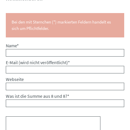
Bei den mit Sternchen (*) markierten Feldern handelt es
sich um Pflichtfelder.
Pflichtfeld
Name
*
Pflichtfeld
E-Mail (wird nicht veröffentlicht)
*
Webseite
Was ist die Summe aus 8 und 8?
*
Kommentar