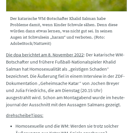
Der katarische WM-Botschafter Khalid Salman habe
Probleme damit, wenn Kinder Schwule sähen. Denn diese
würden dann etwas lernen, was nicht gut sei. In seinen
Augen ist Schwulsein „haram“ und verboten. (Foto:
AdobeStock/Nattawit)
Die dpa berichtet am 8. November 2022
: Der katarische WM-
Botschafter und frühere Fußball-Nationalspieler Khalid
Salman hat Homosexualität als „geistigen Schaden“
bezeichnet. Die Äußerung fiel in einem Interview in der ZDF-
Dokumentation „Geheimsache Katar“ von Jochen Breyer
und Julia Friedrichs, die am Dienstag (20.15 Uhr)
ausgestrahlt wird. Schon am Montagabend wurde im heute-
journal der Ausschnitt mit den Aussagen Salmans gezeigt.
drehscheibeTipps:
Homosexuelle und die WM: Werden sie trotz solcher