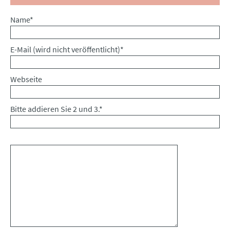
Pflichtfeld
Name
*
Pflichtfeld
E-Mail (wird nicht veröffentlicht)
*
Webseite
Bitte addieren Sie 2 und 3.
*
Kommentar