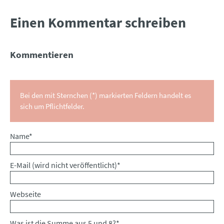
Einen Kommentar schreiben
Kommentieren
Bei den mit Sternchen (*) markierten Feldern handelt es
sich um Pflichtfelder.
Pflichtfeld
Name
*
Pflichtfeld
E-Mail (wird nicht veröffentlicht)
*
Webseite
Was ist die Summe aus 5 und 8?
*