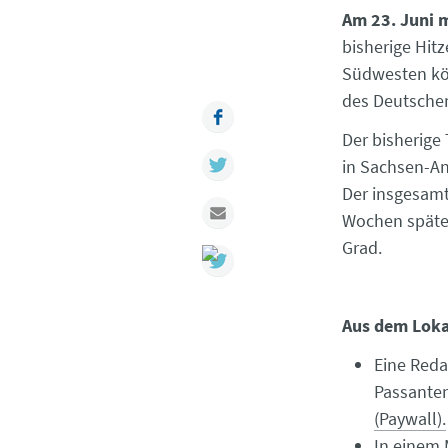
Am 23. Juni m
bisherige Hit
Südwesten kön
des Deutschen
Facebook
Der bisherige
Twitter
in Sachsen-An
Der insgesamt
Mail
Wochen später
Grad.
Aus dem Loka
Eine Reda
Passanten
(Paywall).
In einem 