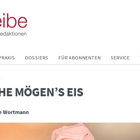
PRAXIS
DOSSIERS
FÜR ABONNENTEN
SERVICE
P
E MÖGEN’S EIS
te Wortmann