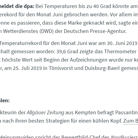
eldet die dpa:
Bei Temperaturen bis zu 40 Grad könnte am 
zerekord für den Monat Juni gebrochen werden. Vor allem 
ne es passieren, dass diese Marke geknackt wird, sagte ei
 Wetterdienstes (DWD) der Deutschen Presse-Agentur.
 Temperaturrekord für den Monat Juni war am 30. Juni 2019
halt gemessen worden: 39,6 Grad zeigte das Thermometer
 höchste Wert seit Beginn der Aufzeichnungen wurde nur k
, am 25. Juli 2019 in Tönisvorst und Duisburg-Baerl gemess
len:
kteurin der
Allgäuer Zeitung
aus Kempten befragt Passanti
 nach ihren besten Strategien für einen kühlen Kopf.
Zum B
Meinungsvideo spricht der Bewegtbild-Chef des
Nordkuriers