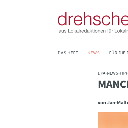
Navigation
DAS HEFT
NEWS
FÜR DIE 
überspringen
DPA-NEWS-TIP
MANCH
:
von Jan-Mal