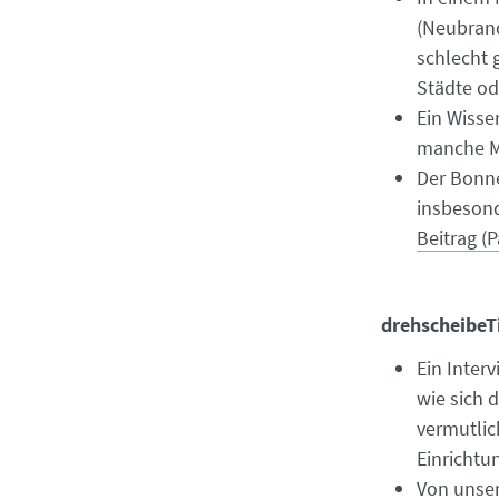
(Neubrand
schlecht 
Städte od
Ein Wisse
manche M
Der Bonn
insbesond
Beitrag (P
drehscheibeT
Ein Inter
wie sich 
vermutlic
Einricht
Von unser