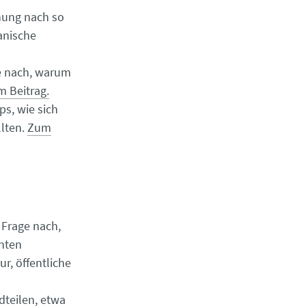
nung nach so
anische
e nach, warum
 Beitrag.
ps, wie sich
lten.
Zum
 Frage nach,
nten
r, öffentliche
teilen, etwa