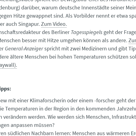
enburg) darüber, warum deutsche Innenstädte seiner Mei
gegen Hitze gewappnet sind. Als Vorbilder nennt er etwa sp
er auch Singapur.
Zum Video.
nschaftsredakteur des Berliner
Tagesspiegels
geht der Frag
enschen besser mit Hitze umgehen können als andere.
Zum
er
General-Anzeiger
spricht mit zwei Medizinern und gibt Tip
ere ältere Menschen bei hohen Temperaturen schützen sol
aywall).
ipps:
view mit einer Klimaforscherin oder einem -forscher geht der
die Temperaturen in der Region in den kommenden Jahrzeh
h verändern werden. Wie werden sich Menschen, Infrastruktu
ungen anpassen müssen?
en südlichen Nachbarn lernen: Menschen aus wärmeren Erd