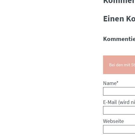
Einen K
Kommentie
Bei den mit St
Pflichtfeld
Name
*
Pflichtfeld
E-Mail (wird ni
Webseite