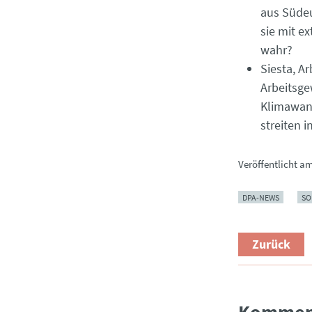
aus Südeu
sie mit e
wahr?
Siesta, A
Arbeitsge
Klimawand
streiten 
Veröffentlicht a
DPA-NEWS
SO
Zurück
Kommen