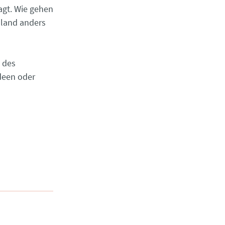
agt. Wie gehen
hland anders
 des
deen oder