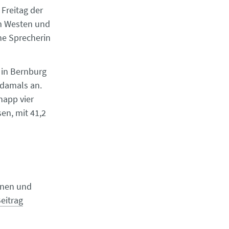
Freitag der
im Westen und
ne Sprecherin
 in Bernburg
 damals an.
napp vier
en, mit 41,2
nnen und
eitrag