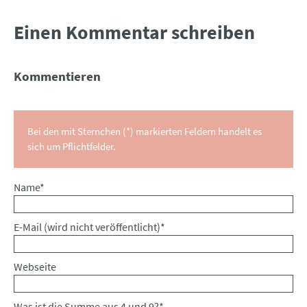
Einen Kommentar schreiben
Kommentieren
Bei den mit Sternchen (*) markierten Feldern handelt es
sich um Pflichtfelder.
Pflichtfeld
Name
*
Pflichtfeld
E-Mail (wird nicht veröffentlicht)
*
Webseite
Was ist die Summe aus 4 und 9?
*