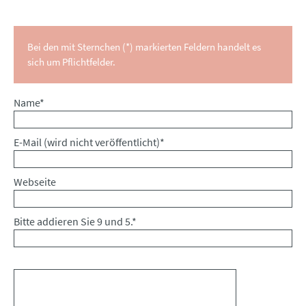
Bei den mit Sternchen (*) markierten Feldern handelt es
sich um Pflichtfelder.
Pflichtfeld
Name
*
Pflichtfeld
E-Mail (wird nicht veröffentlicht)
*
Webseite
Bitte addieren Sie 9 und 5.
*
Kommentar