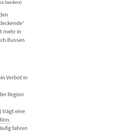
ina Sanders)
 den
edeckende“
t mehr in
uch Bussen
in Verbot in
der Region
 trägt eine
tion.
äufig fahren