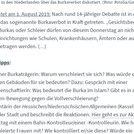
 in den Niederlanden über das Burkaverbot diskutiert. (Foto: Fotolia/G
htet am 1. August 2019:
Nach rund 14-jähriger Debatte ist in
das sogenannte Burkaverbot in Kraft getreten. „Gesichtsb
Burkas oder Schleier dürfen von diesem Donnerstag an nich
Einrichtungen wie Schulen, Krankenhäusern, Ämtern oder a
etragen werden. (…)
ipps
:
iner Burkaträgerin: Warum verschleiert sie sich? Was würde e
hen Gebäuden für sie bedeuten? Dazu: Gespräch mit einer
enschaftlerin: Was bedeutet die Burka im Islam? Gibt es in 
en-Bewegung gegen die Vollverschleierung?
ntärin der
Hessischen/Niedersächsischen Allgemeinen
(Kassel)
der Stadt und beschreibt die Reaktionen.
Hier geht es zur Ak
ttag mit einem Bahn-Kontrolleur/einer -Kontrolleurin. Wie h
leierte Frauen mit? Wie kontrolliert er/sie diese? Würde ein