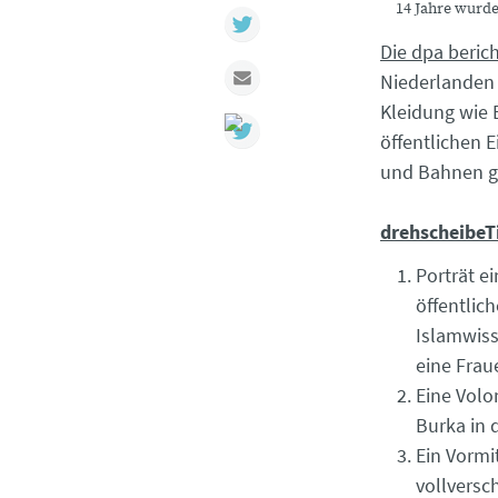
14 Jahre wurde
Twitter
Die dpa beric
Mail
Niederlanden 
Kleidung wie 
öffentlichen 
und Bahnen g
drehscheibeT
Porträt e
öffentlic
Islamwiss
eine Frau
Eine Volo
Burka in 
Ein Vormi
vollversch