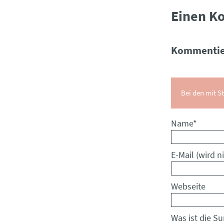
Einen K
Kommentie
Bei den mit St
Pflichtfeld
Name
*
Pflichtfeld
E-Mail (wird ni
Webseite
Was ist die S