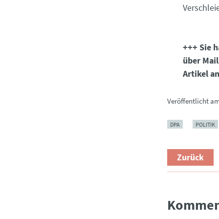
Verschlei
+++ Sie h
über Mail
Artikel a
Veröffentlicht a
DPA
POLITIK
Zurück
Kommen