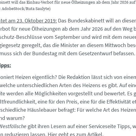
nett will das Einbau-Verbot für neue Ölheizungen ab dem Jahr 2026 au
: AdobeStock/Ruta Saulyte)
htet am 23. Oktober 2019:
Das Bundeskabinett will an dies
rbot für neue Ölheizungen ab dem Jahr 2026 auf den Weg br
maschutz-Beschlüsse vom September und wird mit dem neue
egesetz geregelt, das die Minister an diesem Mittwoch bes
muss sich der Bundestag mit dem Gesetzentwurf befassen. (.
ipps:
ioniert Heizen eigentlich? Die Redaktion lässt sich von ei
 welche unterschiedlichen Arten des Heizens es gibt. Auf ein
te werden alle Möglichkeiten vorgestellt und bewertet. Es g
freundlichkeit, eine für den Preis, eine für die Effektivität et
rschiedliche Häuslebauer befragt: Für welche Art des Heize
und warum?
estfälische
gibt ihren Lesern auf einer Serviceseite Tipps, w
n reduzieren lassen.
Hier geht es zum Artikel.