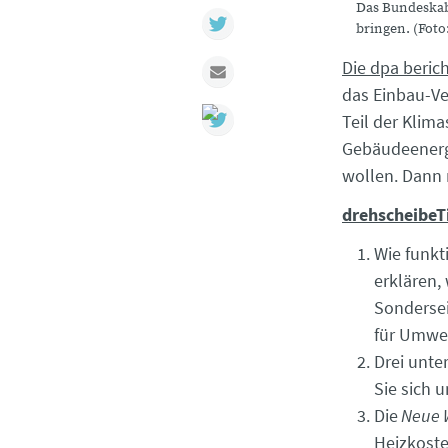
Das Bundeskabi
Twitter
bringen. (Foto
Die dpa beric
Mail
das Einbau-Ve
Teil der Kli
Gebäudeenergi
wollen. Dann 
drehscheibeT
Wie funkt
erklären,
Sondersei
für Umwelt
Drei unte
Sie sich 
Die
Neue W
Heizkoste