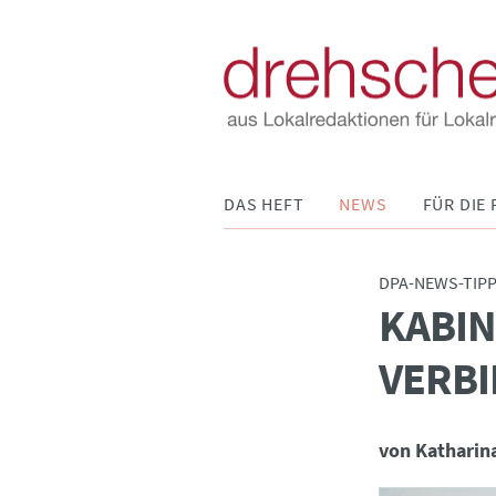
Navigation
DAS HEFT
NEWS
FÜR DIE 
überspringen
DPA-NEWS-TIP
KABIN
:
VERBI
von Katharin