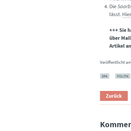
Die
Saarb
lässt.
Hier
+++ Sie h
über Mail
Artikel a
Veröffentlicht a
DPA
POLITIK
Zurück
Kommen