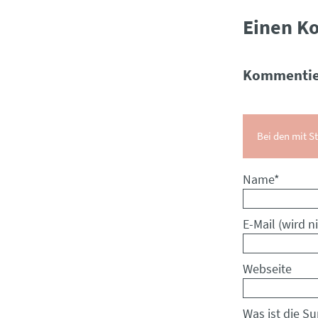
Einen K
Kommentie
Bei den mit St
Pflichtfeld
Name
*
Pflichtfeld
E-Mail (wird ni
Webseite
Was ist die S