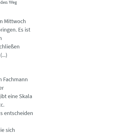
f den Weg
em Mittwoch
ingen. Es ist
n
chließen
..)
nem Fachmann
er
ibt eine Skala
c.
ns entscheiden
ie sich