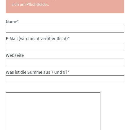
sich um Pflichtfelder.
Pflichtfeld
Name
*
Pflichtfeld
E-Mail (wird nicht veröffentlicht)
*
Webseite
Was ist die Summe aus 7 und 9?
*
Kommentar