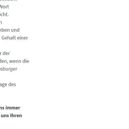
Wort
cht.
n
geben und
 Gehalt einer
r der
den, wenn die
nsburger
age des
uns immer
 uns Ihren