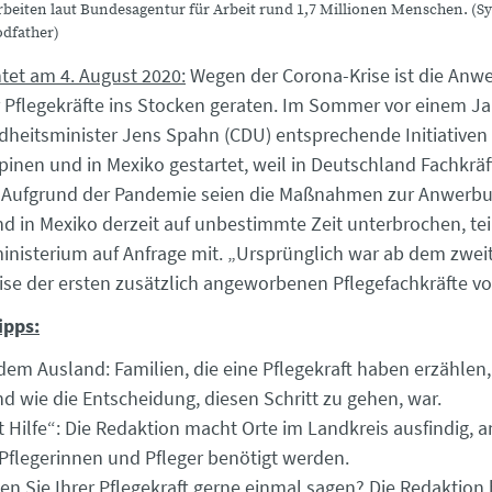
arbeiten laut Bundesagentur für Arbeit rund 1,7 Millionen Menschen. (S
dfather)
htet am 4. August 2020:
Wegen der Corona-Krise ist die Anw
 Pflegekräfte ins Stocken geraten. Im Sommer vor einem Ja
eitsminister Jens Spahn (CDU) entsprechende Initiativen
pinen und in Mexiko gestartet, weil in Deutschland Fachkräf
. Aufgrund der Pandemie seien die Maßnahmen zur Anwerbu
nd in Mexiko derzeit auf unbestimmte Zeit unterbrochen, tei
nisterium auf Anfrage mit. „Ursprünglich war ab dem zwei
eise der ersten zusätzlich angeworbenen Pflegefachkräfte v
ipps:
 dem Ausland: Familien, die eine Pflegekraft haben erzählen,
nd wie die Entscheidung, diesen Schritt zu gehen, war.
lt Hilfe“: Die Redaktion macht Orte im Landkreis ausfindig, 
Pflegerinnen und Pfleger benötigt werden.
n Sie Ihrer Pflegekraft gerne einmal sagen? Die Redaktion