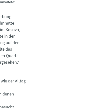
ymbolfoto:
erbung
hr hatte
 im Kosovo,
te in der
ng auf den
lte das
ten Quartal
orgesehen.“
 wie der Alltag
an denen
 besucht