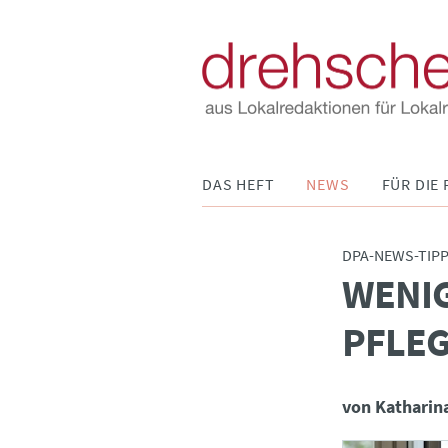
Navigation
DAS HEFT
NEWS
FÜR DIE 
überspringen
DPA-NEWS-TIP
WENI
:
PFLE
von Katharin