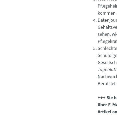
Pflegehei
kommen. D
Datenjour
Gehaltsve
sehen, wi
Pflegekraf
Schlechte
Schuldige
Gesellsch
Tageblatt
Nachwuchs
Berufsfel
+++ Sie h
über E-Ma
Artikel a