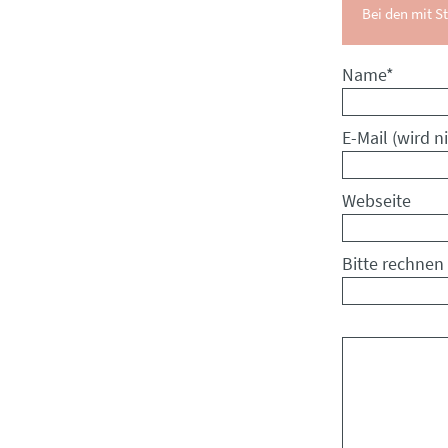
Bei den mit St
Pflichtfeld
Name
*
Pflichtfeld
E-Mail (wird ni
Webseite
Bitte rechnen 
Kommentar