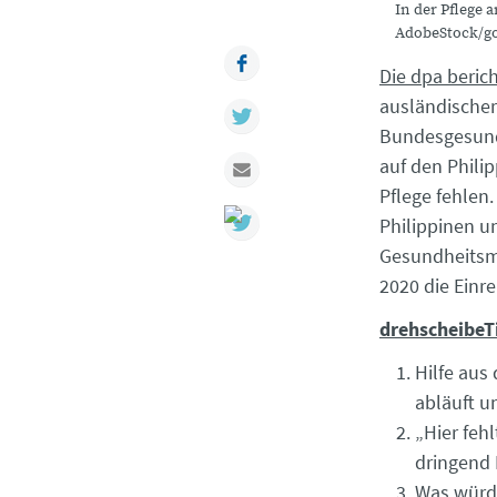
In der Pflege 
AdobeStock/go
Facebook
Die dpa beric
ausländischer
Twitter
Bundesgesundh
auf den Philip
Mail
Pflege fehlen
Philippinen u
Gesundheitsmi
2020 die Einr
drehscheibeT
Hilfe aus
abläuft u
„Hier feh
dringend 
Was würde