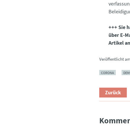
verfassun
Beleidig
+++ Sie h
über E-Ma
Artikel a
Veröffentlicht a
CORONA
DEM
Zurück
Kommen