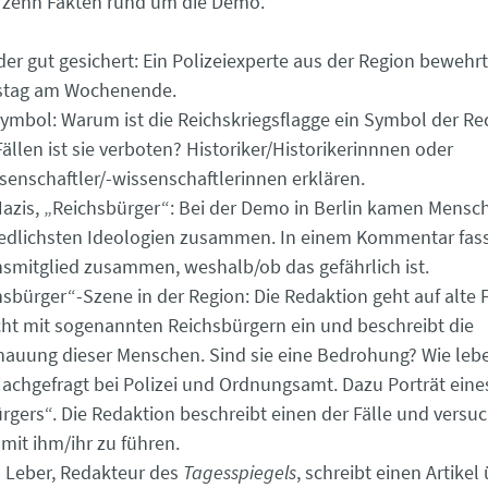
 zehn Fakten rund um die Demo.
der gut gesichert: Ein Polizeiexperte aus der Region bewehr
stag am Wochenende.
ymbol: Warum ist die Reichskriegsflagge ein Symbol der Re
ällen ist sie verboten? Historiker/Historikerinnnen oder
ssenschaftler/-wissenschaftlerinnen erklären.
Nazis, „Reichsbürger“: Bei der Demo in Berlin kamen Mensc
edlichsten Ideologien zusammen. In einem Kommentar fass
smitglied zusammen, weshalb/ob das gefährlich ist.
hsbürger“-Szene in der Region: Die Redaktion geht auf alte 
ht mit sogenannten Reichsbürgern ein und beschreibt die
auung dieser Menschen. Sind sie eine Bedrohung? Wie leben
achgefragt bei Polizei und Ordnungsamt. Dazu Porträt eine
rgers“. Die Redaktion beschreibt einen der Fälle und versuc
mit ihm/ihr zu führen.
 Leber, Redakteur des
Tagesspiegels
, schreibt einen Artikel