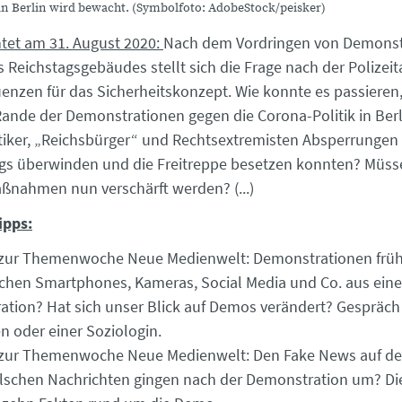
in Berlin wird bewacht. (Symbolfoto: AdobeStock/peisker)
htet am 31. August 2020:
Nach dem Vordringen von Demonst
s Reichstagsgebäudes stellt sich die Frage nach der Polizeit
nzen für das Sicherheitskonzept. Wie konnte es passieren
nde der Demonstrationen gegen die Corona-Politik in Berl
tiker, „Reichsbürger“ und Rechtsextremisten Absperrungen 
gs überwinden und die Freitreppe besetzen konnten? Müss
ßnahmen nun verschärft werden? (...)
ipps:
p zur Themenwoche Neue Medienwelt: Demonstrationen früh
hen Smartphones, Kameras, Social Media und Co. aus eine
tion? Hat sich unser Blick auf Demos verändert? Gespräch
n oder einer Soziologin.
 zur Themenwoche Neue Medienwelt: Den Fake News auf de
lschen Nachrichten gingen nach der Demonstration um? Di