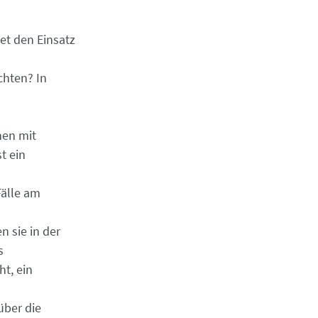
tet den Einsatz
chten? In
hen mit
t ein
Fälle am
 sie in der
s
ht, ein
 über die