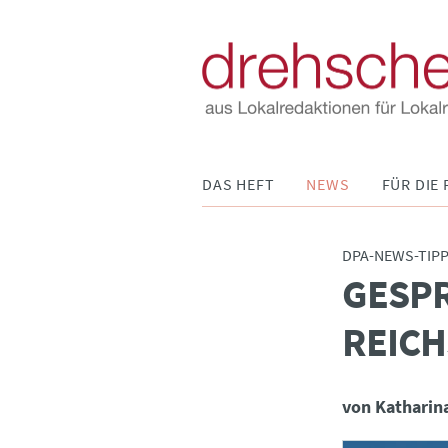
Navigation
DAS HEFT
NEWS
FÜR DIE 
überspringen
DPA-NEWS-TIP
GESPR
:
REIC
von Katharin