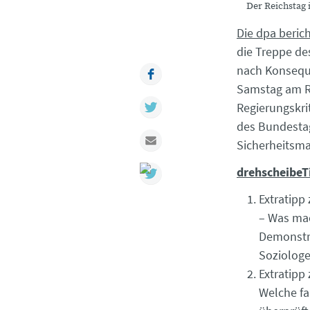
Der Reichstag 
Die dpa beric
die Treppe de
nach Konseque
Facebook
Samstag am Ra
Twitter
Regierungskri
des Bundesta
Mail
Sicherheitsma
drehscheibeT
Extratip
– Was mac
Demonstra
Soziologe
Extratipp
Welche fa