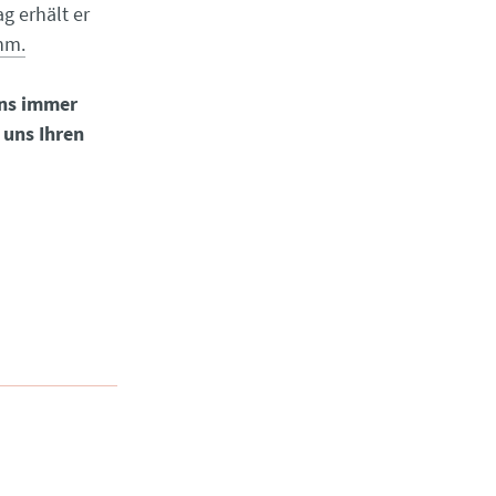
g erhält er
ihm.
uns immer
 uns Ihren