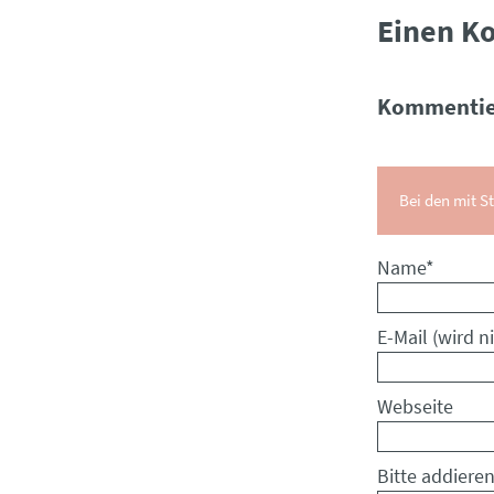
Einen K
Kommentie
Bei den mit St
Pflichtfeld
Name
*
Pflichtfeld
E-Mail (wird ni
Webseite
Bitte addieren