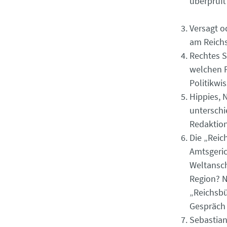
überprüft
Versagt o
am Reich
Rechtes S
welchen F
Politikwi
Hippies, 
unterschi
Redaktion
Die „Reic
Amtsgeric
Weltansch
Region? N
„Reichsbü
Gespräch 
Sebastian