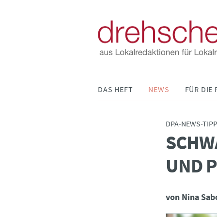
Navigation
DAS HEFT
NEWS
FÜR DIE 
überspringen
DPA-NEWS-TIP
SCHWA
:
UND P
von Nina Sab