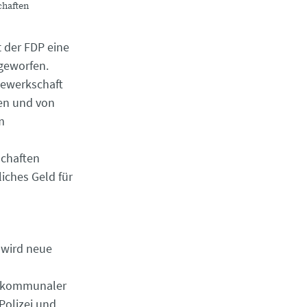
chaften
t der FDP eine
rgeworfen.
 Gewerkschaft
gen und von
m
schaften
iches Geld für
n wird neue
uf kommunaler
Polizei und