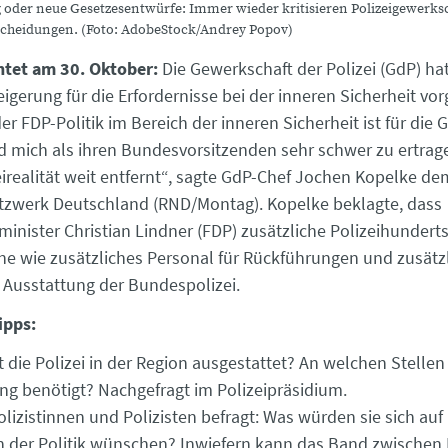
 oder neue Gesetzesentwürfe: Immer wieder kritisieren Polizeigewerks
tscheidungen. (Foto: AdobeStock/Andrey Popov)
htet am 30. Oktober:
Die Gewerkschaft der Polizei (GdP) ha
igerung für die Erfordernisse bei der inneren Sicherheit vo
der FDP-Politik im Bereich der inneren Sicherheit ist für die
nd mich als ihren Bundesvorsitzenden sehr schwer zu ertra
eirealität weit entfernt“, sagte GdP-Chef Jochen Kopelke de
tzwerk Deutschland (RND/Montag). Kopelke beklagte, dass
inister Christian Lindner (FDP) zusätzliche Polizeihundert
e wie zusätzliches Personal für Rückführungen und zusätzl
Ausstattung der Bundespolizei.
ipps:
st die Polizei in der Region ausgestattet? An welchen Stelle
ng benötigt? Nachgefragt im Polizeipräsidium.
olizistinnen und Polizisten befragt: Was würden sie sich a
 der Politik wünschen? Inwiefern kann das Band zwischen 