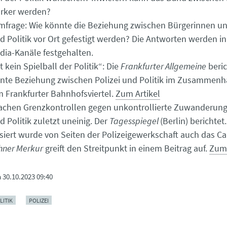
tärker werden?
frage: Wie könnte die Beziehung zwischen Bürgerinnen un
nd Politik vor Ort gefestigt werden? Die Antworten werden in 
dia-Kanäle festgehalten.
st kein Spielball der Politik“: Die
Frankfurter Allgemeine
beric
nte Beziehung zwischen Polizei und Politik im Zusammenh
m Frankfurter Bahnhofsviertel.
Zum Artikel
achen Grenzkontrollen gegen unkontrollierte Zuwanderung
d Politik zuletzt uneinig. Der
Tagesspiegel
(Berlin) berichtet
tisiert wurde von Seiten der Polizeigewerkschaft auch das C
ner Merkur
greift den Streitpunkt in einem Beitrag auf.
Zum 
m
30.10.2023 09:40
LITIK
POLIZEI