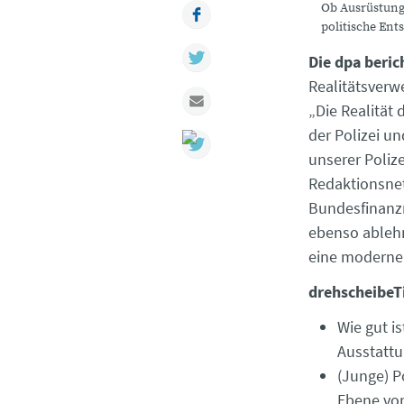
Ob Ausrüstung
Facebook
politische En
Twitter
Die dpa beric
Realitätsverwe
Mail
„Die Realität 
der Polizei u
unserer Poliz
Redaktionsne
Bundesfinanzm
ebenso ablehn
eine moderne 
drehscheibeT
Wie gut i
Ausstattu
(Junge) P
Ebene von