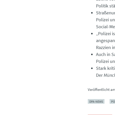
Politik s
Straßenum
Polizei u
Social-Me
„Polizei i
angespan
Razzien i
Auch in S
Polizei un
Stark kri
Der
Münch
Veröffentlicht a
DPA-NEWS
PO