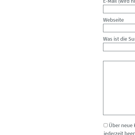
Pflichtfeld
E-Mail (wird ni
Webseite
Was ist die S
Kommentar
Über neue 
jederzeit bee