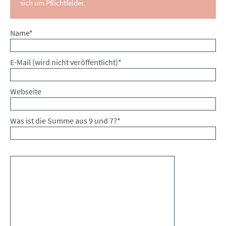
sich um Pflichtfelder.
Pflichtfeld
Name
*
Pflichtfeld
E-Mail (wird nicht veröffentlicht)
*
Webseite
Was ist die Summe aus 9 und 7?
*
Kommentar