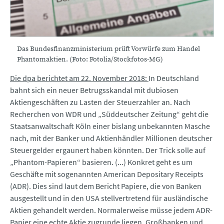
Das Bundesfinanzministerium prüft Vorwürfe zum Handel
Phantomaktien. (Foto: Fotolia/Stockfotos-MG)
Die dpa berichtet am 22. November 2018:
In Deutschland
bahnt sich ein neuer Betrugsskandal mit dubiosen
Aktiengeschäften zu Lasten der Steuerzahler an. Nach
Recherchen von WDR und „Süddeutscher Zeitung“ geht die
Staatsanwaltschaft Köln einer bislang unbekannten Masche
nach, mit der Banker und Aktienhändler Millionen deutscher
Steuergelder ergaunert haben könnten. Der Trick solle auf
„Phantom-Papieren“ basieren. (...) Konkret geht es um
Geschäfte mit sogenannten American Depositary Receipts
(ADR). Dies sind laut dem Bericht Papiere, die von Banken
ausgestellt und in den USA stellvertretend für ausländische
Aktien gehandelt werden. Normalerweise müsse jedem ADR-
Papier eine echte Aktie zugrunde liegen. Großbanken und