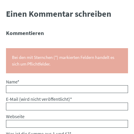
Einen Kommentar schreiben
Kommentieren
Bei den mit Sternchen (*) markierten Feldern handelt es
sich um Pflichtfelder.
Pflichtfeld
Name
*
Pflichtfeld
E-Mail (wird nicht veröffentlicht)
*
Webseite
Was ist die Summe aus 1 und 6?
*