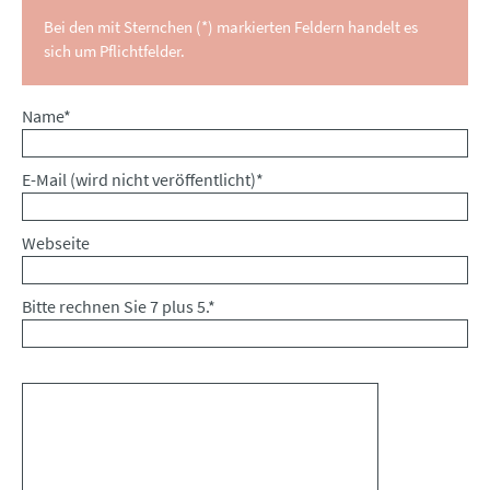
Bei den mit Sternchen (*) markierten Feldern handelt es
sich um Pflichtfelder.
Pflichtfeld
Name
*
Pflichtfeld
E-Mail (wird nicht veröffentlicht)
*
Webseite
Bitte rechnen Sie 7 plus 5.
*
Kommentar