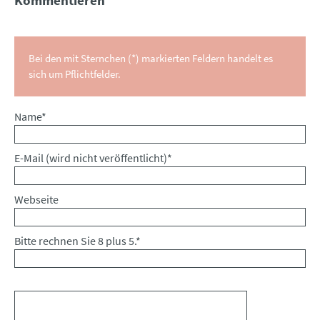
Bei den mit Sternchen (*) markierten Feldern handelt es
sich um Pflichtfelder.
Pflichtfeld
Name
*
Pflichtfeld
E-Mail (wird nicht veröffentlicht)
*
Webseite
Bitte rechnen Sie 8 plus 5.
*
Kommentar