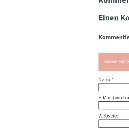
Einen K
Kommentie
Bei den mit St
Pflichtfeld
Name
*
Pflichtfeld
E-Mail (wird ni
Webseite