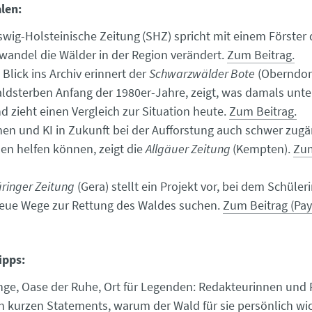
len:
swig-Holsteinische Zeitung
(SHZ) spricht mit einem Förster 
wandel die Wälder in der Region verändert.
Zum Beitrag.
Blick ins Archiv erinnert der
Schwarzwälder Bote
(Oberndor
ldsterben Anfang der 1980er-Jahre, zeigt, was damals u
d zieht einen Vergleich zur Situation heute.
Zum Beitrag.
en und KI in Zukunft bei der Aufforstung auch schwer zugä
en helfen können, zeigt die
Allgäuer Zeitung
(Kempten).
Zum
ringer Zeitung
(Gera) stellt ein Projekt vor, bei dem Schüle
eue Wege zur Rettung des Waldes suchen.
Zum Beitrag (Pay
ipps:
ge, Oase der Ruhe, Ort für Legenden: Redakteurinnen und
in kurzen Statements, warum der Wald für sie persönlich wic