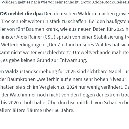
Wäldern geht es nach wie vor sehr schlecht. (Foto: AdobeStock/Reisezie
026 meldet die dpa:
Den deutschen Wäldern machen gravie
Trockenheit weiterhin stark zu schaffen. Bei den häufigsten
vier von fünf Bäumen krank, wie aus neuen Daten für 2025 h
ister Alois Rainer (CSU) sprach von einer Stabilisierung tr
 Wetterbedingungen. „Der Zustand unseres Waldes hat sich
samt nicht weiter verschlechtert.“ Umweltverbände mahnte
e, es gebe keinen Grund zur Entwarnung.
n Waldzustandserhebung für 2025 sind sichtbare Nadel- u
 der Baumkronen „weiterhin auf einem sehr hohen Niveau“. 
ätten sie sich im Vergleich zu 2024 nur wenig verändert. D
ch der Wald immer noch nicht von den Folgen der extrem tr
is 2020 erholt habe. Überdurchschnittlich von Schäden be
llem ältere Bäume über 60 Jahre.