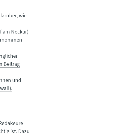
darüber, wie
f am Neckar)
nternommen
nglicher
 Beitrag
rinnen und
wall).
 Redakeure
htig ist. Dazu