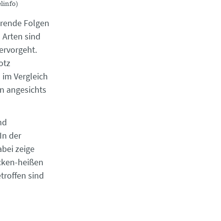
linfo)
rende Folgen
 Arten sind
ervorgeht.
otz
 im Vergleich
n angesichts
nd
In der
abei zeige
ocken-heißen
troffen sind