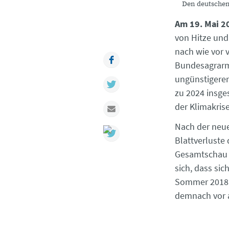
Den deutschen 
Am 19. Mai 2
von Hitze und 
nach wie vor 
Facebook
Bundesagrarmin
ungünstigerer
Twitter
zu 2024 insge
der Klimakris
Mail
Nach der neue
Blattverluste
Gesamtschau h
sich, dass si
Sommer 2018 b
demnach vor a