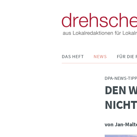
Navigation
DAS HEFT
NEWS
FÜR DIE 
überspringen
DPA-NEWS-TIP
DEN W
:
NICHT
von Jan-Mal