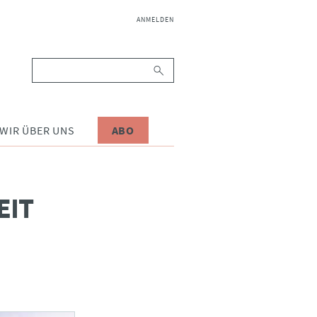
NAVIGATION
ANMELDEN
ÜBERSPRINGEN
Suchbegriffe
WIR ÜBER UNS
ABO
EIT