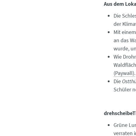
Aus dem Loka
Die Schle
der Klima
Mit einem 
an das Wa
wurde, un
Wie Drohn
Waldfläch
(Paywall).
Die
Ostthü
Schüler n
drehscheibeT
Grüne Lun
verraten 