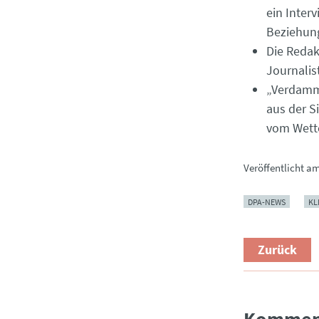
ein Inter
Beziehung
Die Redak
Journali
„Verdammt
aus der S
vom Wett
Veröffentlicht a
DPA-NEWS
KL
Zurück
Kommen