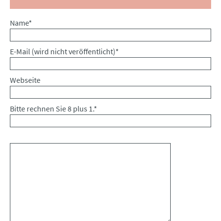
Pflichtfeld
Name
*
Pflichtfeld
E-Mail (wird nicht veröffentlicht)
*
Webseite
Bitte rechnen Sie 8 plus 1.
*
Kommentar