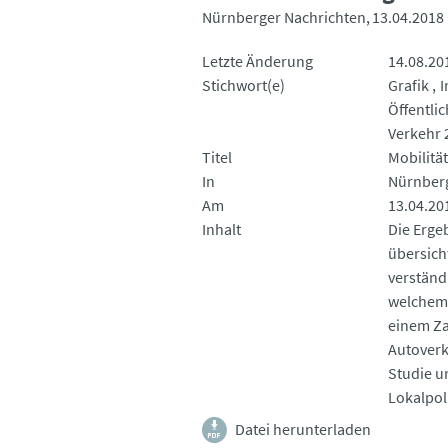
Nürnberger Nachrichten
13.04.2018
Letzte Änderung
14.08.20
Stichwort(e)
Grafik
I
Öffentli
Verkehr 
Titel
Mobilität
In
Nürnberg
Am
13.04.20
Inhalt
Die Erge
übersich
verständl
welchem 
einem Za
Autoverk
Studie u
Lokalpol
Datei herunterladen