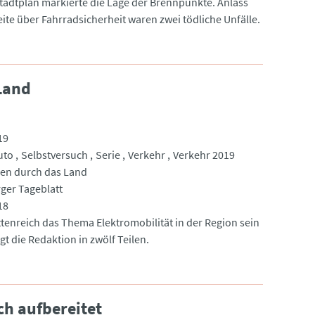
Stadtplan markierte die Lage der Brennpunkte. Anlass
eite über Fahrradsicherheit waren zwei tödliche Unfälle.
Land
19
uto
Selbstversuch
Serie
Verkehr
Verkehr 2019
en durch das Land
ger Tageblatt
18
ttenreich das Thema Elektromobilität in der Region sein
gt die Redaktion in zwölf Teilen.
ch aufbereitet