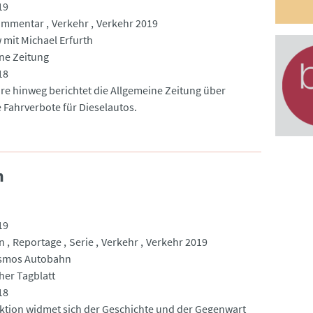
19
ommentar
Verkehr
Verkehr 2019
 mit Michael Erfurth
ne Zeitung
18
re hinweg berichtet die Allgemeine Zeitung über
 Fahrverbote für Dieselautos.
n
19
n
Reportage
Serie
Verkehr
Verkehr 2019
smos Autobahn
er Tagblatt
18
ktion widmet sich der Geschichte und der Gegenwart