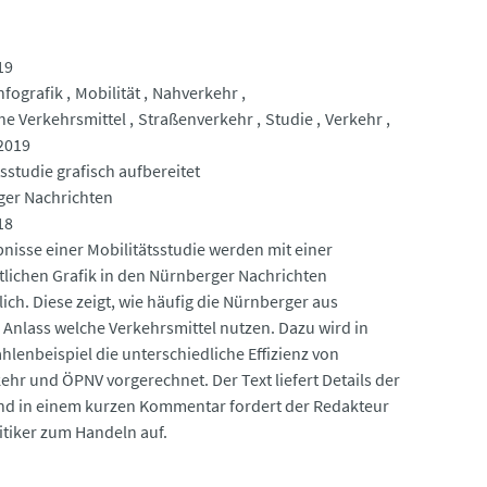
19
nfografik
Mobilität
Nahverkehr
che Verkehrsmittel
Straßenverkehr
Studie
Verkehr
2019
sstudie grafisch aufbereitet
er Nachrichten
18
bnisse einer Mobilitätsstudie werden mit einer
tlichen Grafik in den Nürnberger Nachrichten
ich. Diese zeigt, wie häufig die Nürnberger aus
Anlass welche Verkehrsmittel nutzen. Dazu wird in
hlenbeispiel die unterschiedliche Effizienz von
ehr und ÖPNV vorgerechnet. Der Text liefert Details der
nd in einem kurzen Kommentar fordert der Redakteur
itiker zum Handeln auf.