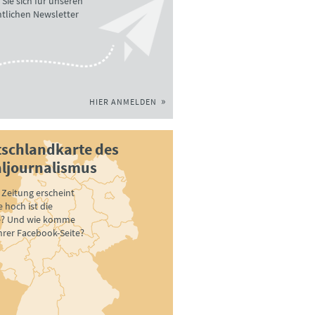
Sie sich für unseren
tlichen Newsletter
HIER ANMELDEN
schlandkarte des
ljournalismus
Zeitung erscheint
 hoch ist die
e? Und wie komme
ihrer Facebook-Seite?