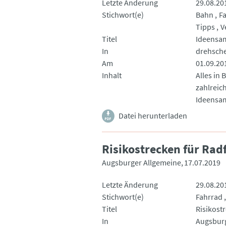
Letzte Änderung
29.08.20
Stichwort(e)
Bahn
F
Tipps
V
Titel
Ideensa
In
drehsch
Am
01.09.20
Inhalt
Alles in
zahlreic
Ideensa
Datei herunterladen
Risikostrecken für Rad
Augsburger Allgemeine
17.07.2019
Letzte Änderung
29.08.20
Stichwort(e)
Fahrrad
Titel
Risikost
In
Augsburg