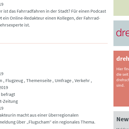
19
er ist das Fahrradfahren in der Stadt? Für einen Podcast
wt ein Online-Redakteur einen Kollegen, der Fahrrad-
ehrsexperte ist.
dreh
Hier fi
19
die seit
drehsc
en
Flugzeug
Themenseite
Umfrage
Verkehr
sind.
2019
 befragt
t-Zeitung
19
akteurin macht aus einer überregionalen
News
eldung über „Flugscham“ ein regionales Thema.