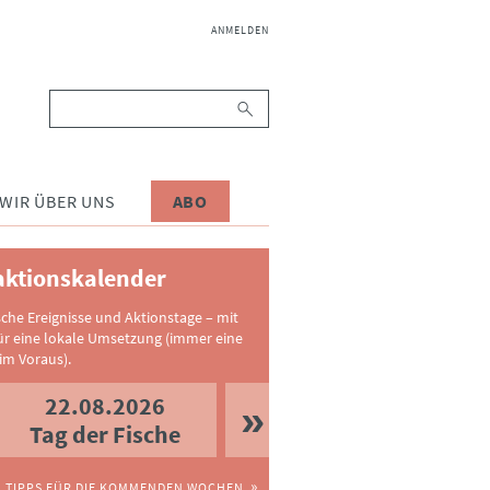
NAVIGATION
ANMELDEN
ÜBERSPRINGEN
Suchbegriffe
WIR ÜBER UNS
ABO
ktionskalender
sche Ereignisse und Aktionstage – mit
ür eine lokale Umsetzung (immer eine
im Voraus).
22.08.2026
Tag der Fische
TIPPS FÜR DIE KOMMENDEN WOCHEN