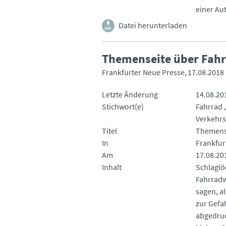
einer Au
Datei herunterladen
Themenseite über Fah
Frankfurter Neue Presse
17.08.2018
Letzte Änderung
14.08.20
Stichwort(e)
Fahrrad
Verkehrs
Titel
Themens
In
Frankfur
Am
17.08.20
Inhalt
Schlaglö
Fahrradw
sagen, a
zur Gefa
abgedruc