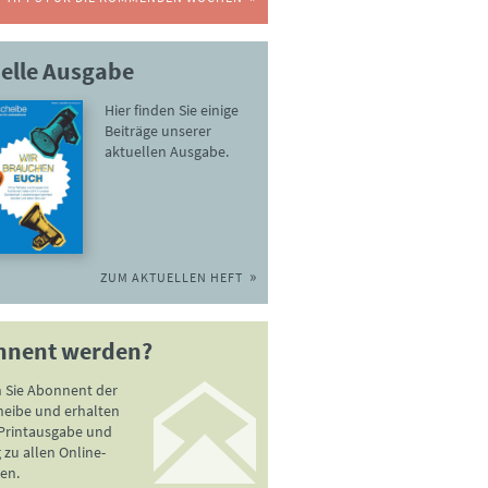
elle Ausgabe
Hier finden Sie einige
Beiträge unserer
aktuellen Ausgabe.
ZUM AKTUELLEN HEFT
nnent werden?
 Sie Abonnent der
heibe und erhalten
 Printausgabe und
zu allen Online-
en.