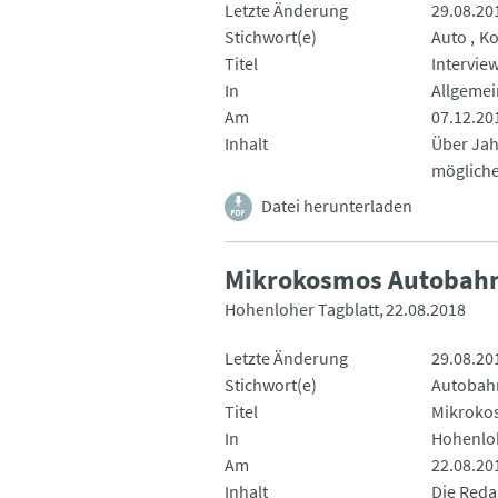
Letzte Änderung
29.08.20
Stichwort(e)
Auto
K
Titel
Interview
In
Allgemei
Am
07.12.20
Inhalt
Über Jah
mögliche
Datei herunterladen
Mikrokosmos Autobah
Hohenloher Tagblatt
22.08.2018
Letzte Änderung
29.08.20
Stichwort(e)
Autobah
Titel
Mikroko
In
Hohenloh
Am
22.08.20
Inhalt
Die Reda