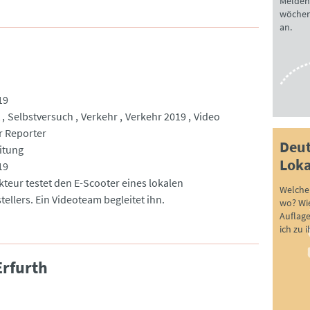
Melden 
wöchen
an.
19
Selbstversuch
Verkehr
Verkehr 2019
Video
 Reporter
Deut
itung
Loka
19
kteur testet den E-Scooter eines lokalen
Welche 
ellers. Ein Videoteam begleitet ihn.
wo? Wie
Auflag
ich zu 
Erfurth