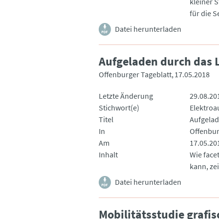
kleiner 
für die S
Datei herunterladen
Aufgeladen durch das 
Offenburger Tageblatt
17.05.2018
Letzte Änderung
29.08.20
Stichwort(e)
Elektroa
Titel
Aufgelad
In
Offenbur
Am
17.05.20
Inhalt
Wie face
kann, zei
Datei herunterladen
Mobilitätsstudie grafis