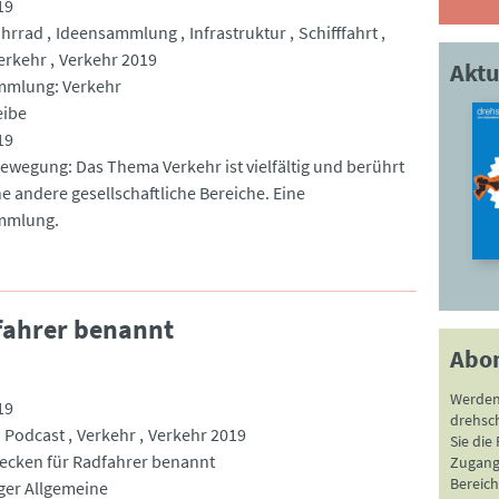
19
ahrrad
Ideensammlung
Infrastruktur
Schifffahrt
erkehr
Verkehr 2019
Aktu
mmlung: Verkehr
eibe
19
 Bewegung: Das Thema Verkehr ist vielfältig und berührt
he andere gesellschaftliche Bereiche. Eine
mmlung.
fahrer benannt
Abo
Werden
19
drehsc
Podcast
Verkehr
Verkehr 2019
Sie die
recken für Radfahrer benannt
Zugang 
Bereich
er Allgemeine