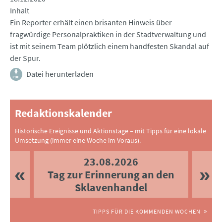
Inhalt
Ein Reporter erhält einen brisanten Hinweis über
fragwürdige Personalpraktiken in der Stadtverwaltung und
ist mit seinem Team plötzlich einem handfesten Skandal auf
der Spur.
Datei herunterladen
Redaktionskalender
Historische Ereignisse und Aktionstage – mit Tipps für eine lokale
Umsetzung (immer eine Woche im Voraus).
23.08.2026
Tag zur Erinnerung an den
Sklavenhandel
TIPPS FÜR DIE KOMMENDEN WOCHEN