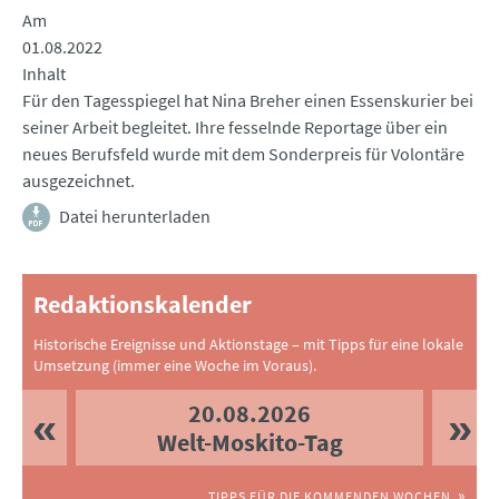
Am
01.08.2022
Inhalt
Für den Tagesspiegel hat Nina Breher einen Essenskurier bei
seiner Arbeit begleitet. Ihre fesselnde Reportage über ein
neues Berufsfeld wurde mit dem Sonderpreis für Volontäre
ausgezeichnet.
Datei herunterladen
Redaktionskalender
Historische Ereignisse und Aktionstage – mit Tipps für eine lokale
Umsetzung (immer eine Woche im Voraus).
20.08.2026
Welt-Moskito-Tag
TIPPS FÜR DIE KOMMENDEN WOCHEN