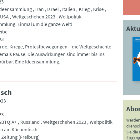
23
Ideensammlung
Iran
Israel
Italien
Krieg
Krise
USA
Weltgeschehen 2023
Weltpolitik
mlung: Einmal um die ganze Welt!
Aktu
eibe
23
rde, Kriege, Protestbewegungen – die Weltgeschichte
emals Pause. Die Auswirkungen sind immer bis ins
pürbar. Eine Ideensammlung.
isch
023
Abo
23
Werden
GBTQIA+
Russland
Weltgeschehen 2023
Weltpolitik
drehsc
n am Küchentisch
Sie die
 Zeitung (Freiburg)
Zugang 