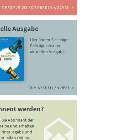
TIPPS FÜR DIE KOMMENDEN WOCHEN
elle Ausgabe
Hier finden Sie einige
Beiträge unserer
aktuellen Ausgabe.
ZUM AKTUELLEN HEFT
nnent werden?
 Sie Abonnent der
heibe und erhalten
 Printausgabe und
zu allen Online-