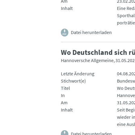
Am
23.02.20
Inhalt
Eine Red
Sporthal
porträti
Datei herunterladen
Wo Deutschland sich rü
Hannoversche Allgemeine
31.05.202
Letzte Änderung
04.08.20
Stichwort(e)
Bundesw
Titel
Wo Deuts
In
Hannove
Am
31.05.20
Inhalt
Seit Beg
wieder i
eine Aus
Datei herunterladen