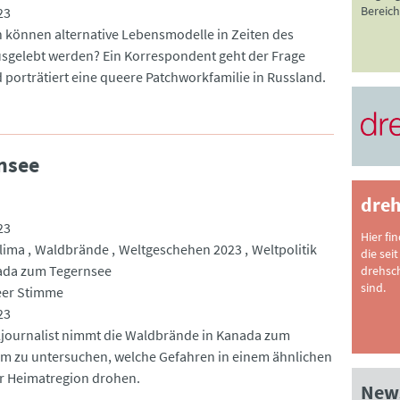
Bereich
23
n können alternative Lebensmodelle in Zeiten des
usgelebt werden? Ein Korrespondent geht der Frage
 porträtiert eine queere Patchworkfamilie in Russland.
nsee
dreh
23
Hier fi
lima
Waldbrände
Weltgeschehen 2023
Weltpolitik
die seit
ada zum Tegernsee
drehsc
sind.
eer Stimme
23
ljournalist nimmt die Waldbrände in Kanada zum
um zu untersuchen, welche Gefahren in einem ähnlichen
der Heimatregion drohen.
News