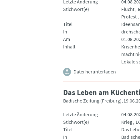
Letzte Änderung
04.08.20
Stichwort(e)
Flucht
Protest
Titel
Ideensam
In
drehsch
Am
01.08.20
Inhalt
Krisenhe
macht ni
Lokale s
Datei herunterladen
Das Leben am Küchent
Badische Zeitung (Freiburg)
19.06.2
Letzte Änderung
04.08.20
Stichwort(e)
Krieg
L
Titel
Das Lebe
In
Badische