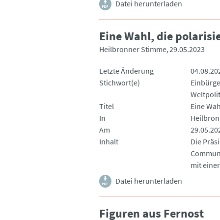
Datei herunterladen
Eine Wahl, die polarisi
Heilbronner Stimme
29.05.2023
Letzte Änderung
04.08.20
Stichwort(e)
Einbürg
Weltpolit
Titel
Eine Wahl
In
Heilbro
Am
29.05.20
Inhalt
Die Präsi
Communit
mit einer
Datei herunterladen
Figuren aus Fernost