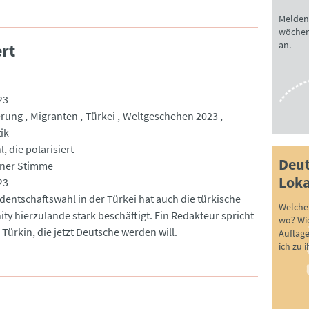
Melden 
wöchen
an.
ert
23
erung
Migranten
Türkei
Weltgeschehen 2023
ik
, die polarisiert
Deut
nner Stimme
Loka
23
dentschaftswahl in der Türkei hat auch die türkische
Welche 
y hierzulande stark beschäftigt. Ein Redakteur spricht
wo? Wie
 Türkin, die jetzt Deutsche werden will.
Auflag
ich zu 