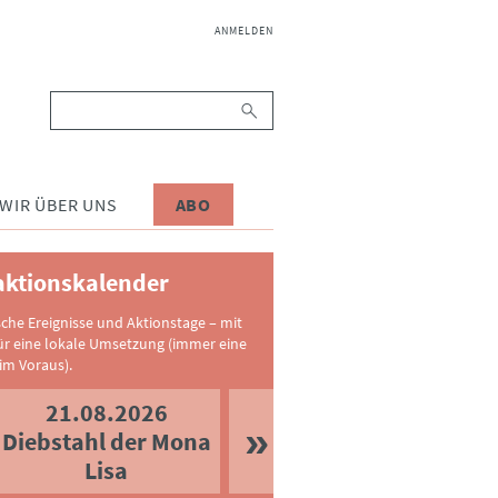
NAVIGATION
ANMELDEN
ÜBERSPRINGEN
Suchbegriffe
WIR ÜBER UNS
ABO
ktionskalender
sche Ereignisse und Aktionstage – mit
ür eine lokale Umsetzung (immer eine
im Voraus).
21.08.2026
Diebstahl der Mona
Lisa