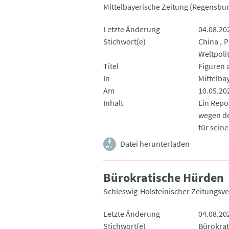
Mittelbayerische Zeitung (Regensbur
Letzte Änderung
04.08.20
Stichwort(e)
China
P
Weltpolit
Titel
Figuren 
In
Mittelba
Am
10.05.20
Inhalt
Ein Repo
wegen de
für sei
Datei herunterladen
Bürokratische Hürden
Schleswig-Holsteinischer Zeitungsve
Letzte Änderung
04.08.20
Stichwort(e)
Bürokrat