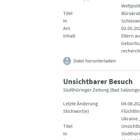
Weltpolit
Titel
Bürokrat
In
Schleswi
Am
02.05.20
Inhalt
Eltern a
Geburtsu
recherch
Datei herunterladen
Unsichtbarer Besuch
Südthüringer Zeitung (Bad Salzunge
Letzte Änderung
04.08.20
Stichwort(e)
Flüchtli
Ukraine
Titel
Unsichtb
In
Südthüri