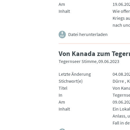
Am
19.06.20
Inhalt
Wie offe
Kriegs a
nach und
Datei herunterladen
Von Kanada zum Teger
Tegernseer Stimme
09.06.2023
Letzte Änderung
04.08.20
Stichwort(e)
Dürre
K
Titel
Von Kan
In
Tegerns
Am
09.06.20
Inhalt
Ein Loka
Anlass, 
Fall in 