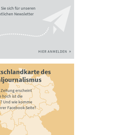
Sie sich für unseren
tlichen Newsletter
HIER ANMELDEN
schlandkarte des
ljournalismus
Zeitung erscheint
 hoch ist die
e? Und wie komme
ihrer Facebook-Seite?