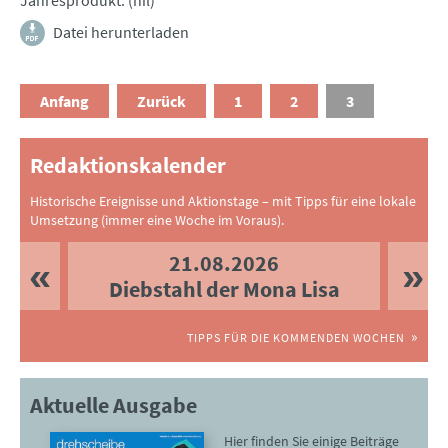
Jahresprodukt. (nil)
Datei herunterladen
Anfang
Zurück
1
2
3
Redaktionskalender
Historische Ereignisse und Aktionstage – mit Tipps für eine lokale
Umsetzung (immer eine Woche im Voraus).
21.08.2026
Diebstahl der Mona Lisa
TIPPS FÜR DIE KOMMENDEN WOCHEN
Aktuelle Ausgabe
Hier finden Sie einige Beiträge