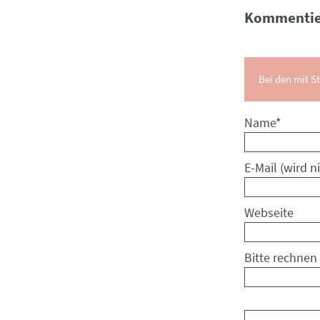
Kommentie
Bei den mit St
Pflichtfeld
Name
*
Pflichtfeld
E-Mail (wird ni
Webseite
Bitte rechnen 
Kommentar