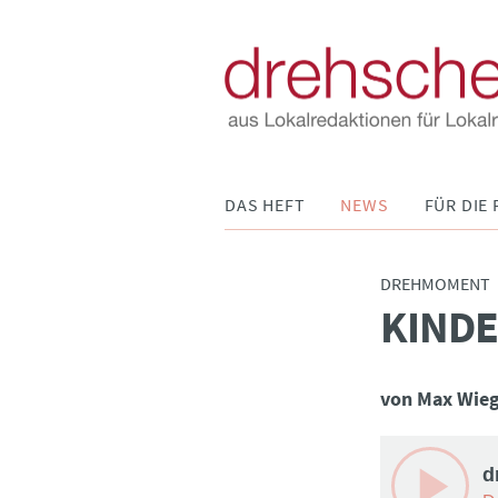
Navigation
DAS HEFT
NEWS
FÜR DIE 
überspringen
DREHMOMENT
KINDE
:
von Max Wie