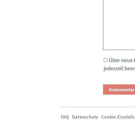
Über neue 
jederzeit bee
Navigation
FAQ
Datenschutz
Cookie-Einstell
überspringen