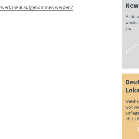
News
tzwerk lokal aufgenommen werden?
Melden 
wöchen
an.
Deut
Loka
Welche 
wo? Wie
Auflag
ich zu 