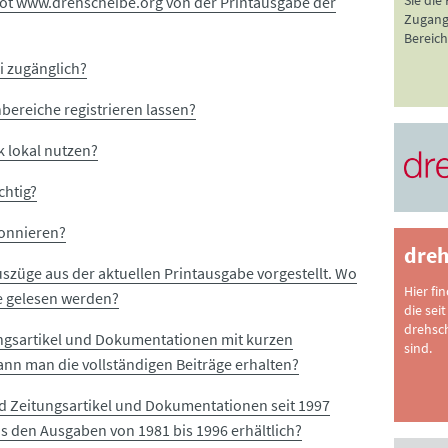
Sie die
bot www.drehscheibe.org von der Printausgabe der
Zugang 
Bereich
ei zugänglich?
bereiche registrieren lassen?
 lokal nutzen?
chtig?
onnieren?
dreh
züge aus der aktuellen Printausgabe vorgestellt. Wo
Hier fi
e gelesen werden?
die seit
drehsc
ungsartikel und Dokumentationen mit kurzen
sind.
nn man die vollständigen Beiträge erhalten?
d Zeitungsartikel und Dokumentationen seit 1997
s den Ausgaben von 1981 bis 1996 erhältlich?