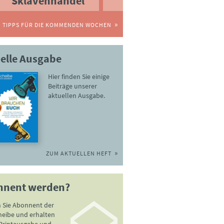
Sklavenhandel
TIPPS FÜR DIE KOMMENDEN WOCHEN
elle Ausgabe
Hier finden Sie einige
Beiträge unserer
aktuellen Ausgabe.
ZUM AKTUELLEN HEFT
nnent werden?
 Sie Abonnent der
heibe und erhalten