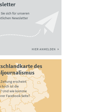
letter
Sie sich für unseren
tlichen Newsletter
HIER ANMELDEN
schlandkarte des
ljournalismus
Zeitung erscheint
 hoch ist die
e? Und wie komme
ihrer Facebook-Seite?